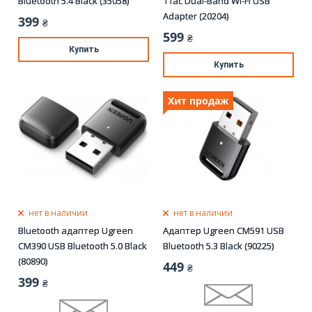
Bluetooth 5.4 Black (35058)
11ac Dual-Band Wi-Fi USB
Adapter (20204)
399
₴
599
₴
Купить
Купить
Хит продаж
нет в наличии
нет в наличии
Bluetooth адаптер Ugreen
Адаптер Ugreen CM591 USB
CM390 USB Bluetooth 5.0 Black
Bluetooth 5.3 Black (90225)
(80890)
449
₴
399
₴