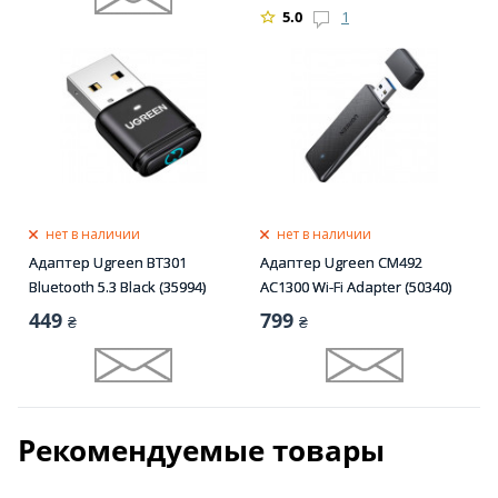
5.0
1
нет в наличии
нет в наличии
Адаптер Ugreen BT301
Адаптер Ugreen CM492
Bluetooth 5.3 Black (35994)
AC1300 Wi-Fi Adapter (50340)
449
799
₴
₴
Рекомендуемые товары