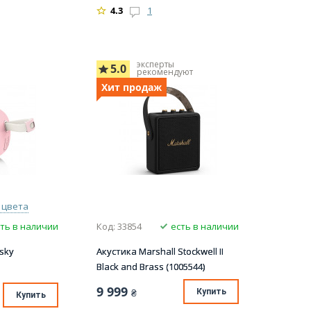
4.3
1
эксперты
5.0
рекомендуют
Хит продаж
 цвета
ть в наличии
Код: 33854
есть в наличии
sky
Акустика Marshall Stockwell II
Black and Brass (1005544)
9 999
₴
Купить
Купить