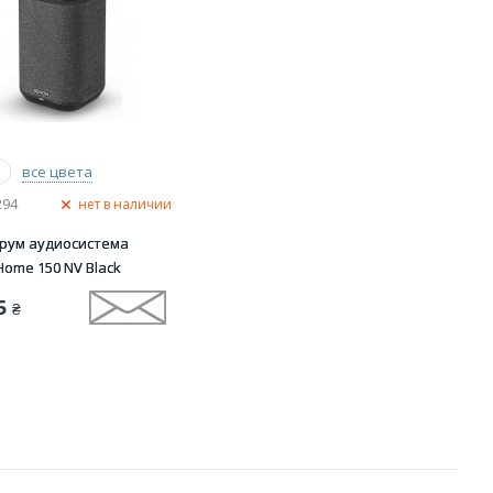
все цвета
294
нет в наличии
рум аудиосистема
ome 150 NV Black
5
₴