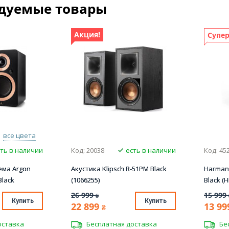
дуемые товары
Акция!
Супер
все цвета
ть в наличии
Код: 20038
есть в наличии
Код: 45
ема Argon
Акустика Klipsch R-51PM Black
Harman-
Black
(1066255)
Black (
26 999
15 999
₴
Купить
Купить
22 899
13 99
₴
оставка
Бесплатная доставка
Бе