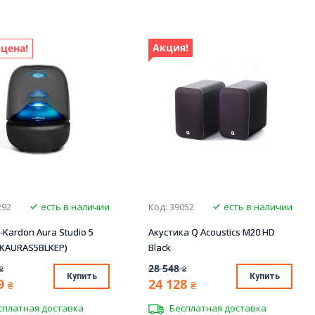
Акция!
цена!
292
есть в наличии
Код: 39052
есть в наличии
Kardon Aura Studio 5
Акустика Q Acoustics M20 HD
HKAURAS5BLKEP)
Black
28 548
₴
₴
Купить
Купить
9
24 128
₴
₴
сплатная доставка
Бесплатная доставка