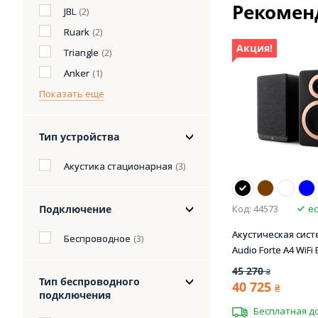
Рекомен
JBL
(2)
Ruark
(2)
Акция!
Triangle
(2)
Anker
(1)
Показать еще
Тип устройства
Акустика стационарная
(3)
Подключение
Код: 44573
ес
Акустическая сист
Беспроводное
(3)
Audio Forte A4 WiFi 
45 270
₴
Тип беспроводного
40 725
₴
подключения
Бесплатная д