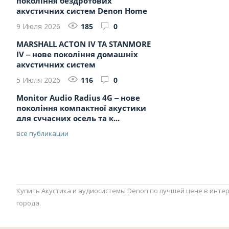
покоління бездротових
акустичних систем Denon Home
20...
9 Июля 2026
185
0
MARSHALL ACTON IV ТА STANMORE
IV ‒ нове покоління домашніх
акустичних систем
5 Июля 2026
116
0
Monitor Audio Radius 4G ‒ нове
покоління компактної акустики
для сучасних осель та к...
все публикации
Купить Акустика и аудиосистемы Denon по лучшей цене в интер
города.