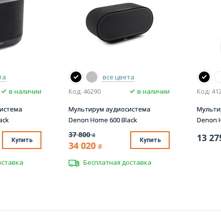
та
все цвета
в наличии
Код: 46290
в наличии
Код: 41
истема
Мультирум аудиосистема
Мульти
ack
Denon Home 600 Black
Denon H
37 800
₴
13 27
Купить
Купить
34 020
₴
оставка
Бесплатная доставка