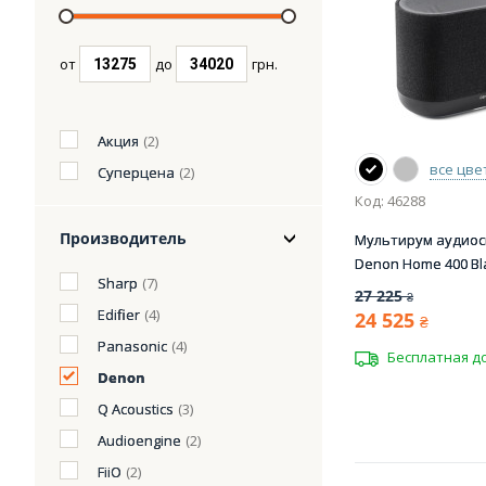
от
до
грн.
Акция
(2)
все цве
Суперцена
(2)
Код: 46288
Производитель
Мультирум аудиос
Denon Home 400 Bl
Sharp
(7)
27 225
₴
Edifier
(4)
24 525
₴
Panasonic
(4)
Бесплатная д
Denon
Q Acoustics
(3)
Audioengine
(2)
FiiO
(2)