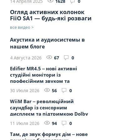
14 Апреля 2025
1628
0
Огляд активних колонок
FiiO SA1 — будь-які розваги
все видео >
Акустика и аудиосистемы в
нашем блоге
4 Августа 2026
67
0
Edifier MR4.5 ‒ нові активні
студійні монітори із
професійним звуком та
бездротовими...
30 Июля 2026
56
0
WiiM Bar ‒ революційний
саундбар із сенсорним
дисплеєм та підтримкою Dolby
Atmos
11 Июля 2026
94
0
Там, де звук формує дім ‒ нове