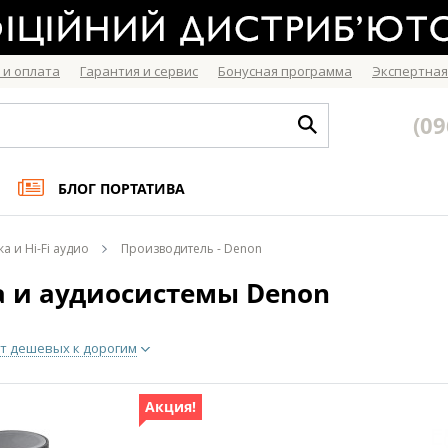
 и оплата
Гарантия и сервис
Бонусная программа
Экспертная
(09
БЛОГ ПОРТАТИВА
ка и Hi-Fi аудио
Производитель - Denon
а и аудиосистемы Denon
т дешевых к дорогим
Акция!