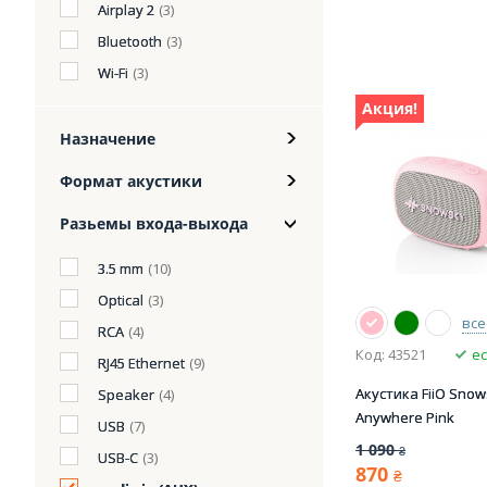
Airplay 2
(3)
Bluetooth
(3)
Wi-Fi
(3)
Акция!
Назначение
Формат акустики
Разьемы входа-выхода
3.5 mm
(10)
Optical
(3)
все
RCA
(4)
Код: 43521
ес
RJ45 Ethernet
(9)
Акустика FiiO Snow
Speaker
(4)
Anywhere Pink
USB
(7)
1 090
₴
USB-С
(3)
870
₴