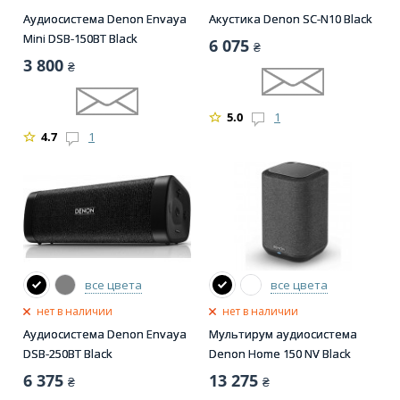
Аудиосистема Denon Envaya
Акустика Denon SC-N10 Black
Mini DSB-150BT Black
6 075
₴
3 800
₴
5.0
1
4.7
1
все цвета
все цвета
нет в наличии
нет в наличии
Аудиосистема Denon Envaya
Мультирум аудиосистема
DSB-250BT Black
Denon Home 150 NV Black
6 375
13 275
₴
₴