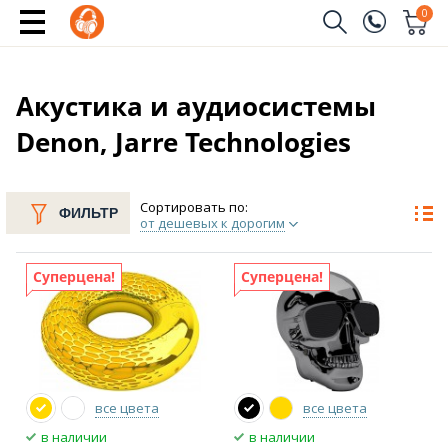
0
Заказать звонок
(096)
Имя
Акустика и аудиосистемы
Denon, Jarre Technologies
(044)
Телефон
Сортировать по:
ФИЛЬТР
от дешевых к дорогим
Отправить
Суперцена!
Суперцена!
все цвета
все цвета
в наличии
в наличии