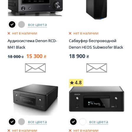
все цвета
нет в наличии
нет в наличии
Аудиосистема Denon RCD-
Сабвуфер беспроводной
M41 Black
Denon HEOS Subwoofer Black
15 300
18 900
18 000
₴
₴
₴
4.8
все цвета
все цвета
нет в наличии
нет в наличии