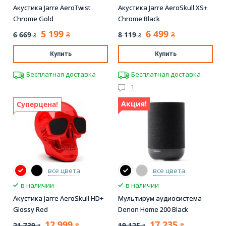
Акустика Jarre AeroTwist
Акустика Jarre AeroSkull XS+
Chrome Gold
Chrome Black
5 199
6 499
6 669
8 119
₴
₴
₴
₴
Купить
Купить
Бесплатная доставка
Бесплатная доставка
1
Акция!
Суперцена!
все цвета
все цвета
в наличии
в наличии
Акустика Jarre AeroSkull HD+
Мультирум аудиосистема
Glossy Red
Denon Home 200 Black
12 999
17 235
21 739
19 125
₴
₴