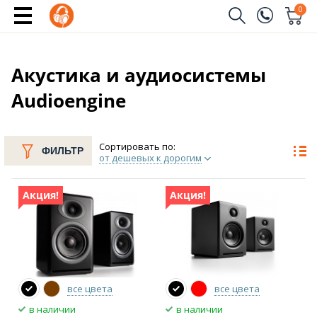
0
Заказать звонок
(096)
Имя
Акустика и аудиосистемы
Audioengine
(044)
Телефон
Сортировать по:
ФИЛЬТР
от дешевых к дорогим
Отправить
Акция!
Акция!
все цвета
все цвета
в наличии
в наличии