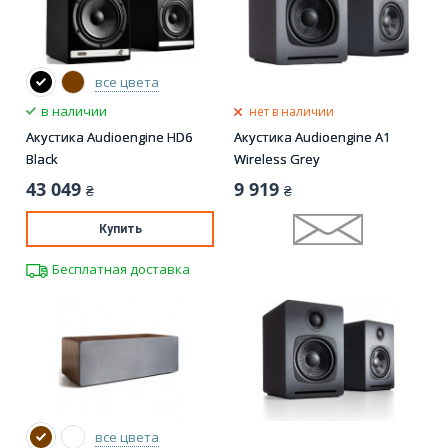
все цвета
в наличии
нет в наличии
Акустика Audioengine HD6
Акустика Audioengine A1
Black
Wireless Grey
43 049
9 919
₴
₴
Купить
Бесплатная доставка
все цвета