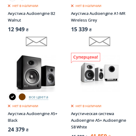
нет в наличии
нет в наличии
Акустика Audioengine B2
Акустика Audioengine A1-MR
Walnut
Wireless Grey
12 949
15 339
₴
₴
Суперцена!
все цвета
нет в наличии
нет в наличии
Акустика Audioengine A5+
Акустическая система
Black
Audioengine A5+ Audioengine
S8 White
24 379
₴