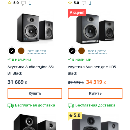
5.0
1
5.0
1
Акция!
все цвета
все цвета
в наличии
в наличии
Акустика Audioengine A5+
Акустика Audioengine HD5
BT Black
Black
31 669
34 319
37 179
₴
₴
₴
Купить
Купить
Бесплатная доставка
Бесплатная доставка
5.0