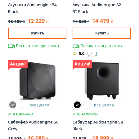
Акустика Audioengine P4
Акустика Audioengine A2+
Black
BT Black
12 229
14 479
15 109
17 039
₴
₴
₴
₴
Купить
Купить
Бесплатная доставка
Бесплатная доставка
5.0
1
Акция!
Акция!
все цвета
все цвета
в наличии
в наличии
Сабвуфер Audioengine S6
Сабвуфер Audioengine S8
Grey
Black
16 089
18 999
18 929
21 929
₴
₴