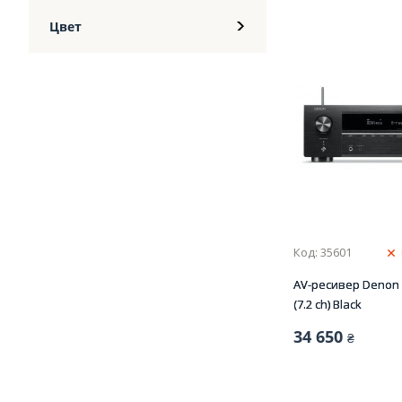
Цвет
Код: 35601
AV-ресивер Denon
(7.2 сh) Black
34 650
₴