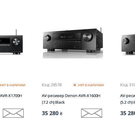
Код: 28578
Код: 31
нет в наличии
нет в наличии
 AVR-X1700H
AV-ресивер Denon AVR-X1600H
AV-рес
(7.2 сh) Black
(5.2 сh) 
35 280
35 28
₴