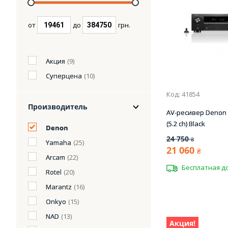
от
до
грн.
Акция
(9)
Суперцена
(10)
Код: 41854
Производитель
AV-ресивер Denon
(5.2 сh) Black
Denon
24 750
₴
Yamaha
(25)
21 060
₴
Arcam
(22)
Бесплатная д
Rotel
(20)
Marantz
(16)
Onkyo
(15)
NAD
(13)
Акция!