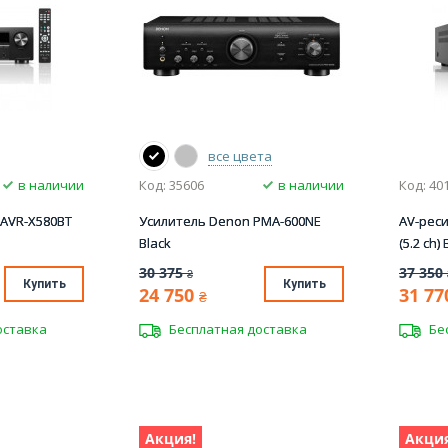
все цвета
в наличии
Код: 35606
в наличии
Код: 40
 AVR-X580BT
Усилитель Denon PMA-600NE
AV-рес
Black
(5.2 сh) 
30 375
37 350
₴
Купить
Купить
24 750
31 77
₴
оставка
Бесплатная доставка
Бе
Акция!
Акция