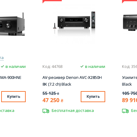
та
в наличии
Код: 44768
в наличии
Код: 35
PMA-900HNE
AV-ресивер Denon AVC-X2850H
Усилит
8K (7.2 ch) Black
Black
55 125
105 75
₴
Купить
Купить
47 250
89 91
₴
оставка
Бесплатная доставка
Бе