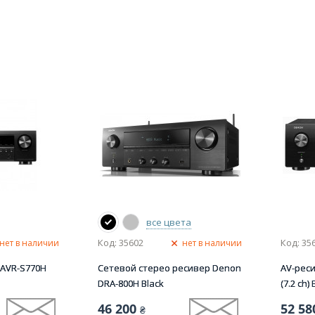
все цвета
Код: 35602
Код: 35
нет в наличии
нет в наличии
 AVR-S770H
Сетевой стерео ресивер Denon
AV-рес
DRA-800H Black
(7.2 сh) 
46 200
52 58
₴