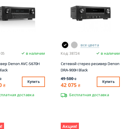
все цвета
105
в наличии
Код: 38724
в наличии
ивер Denon AVC-S670H
Сетевой стерео ресивер Denon
Black
DRA-900H Black
49 500
₴
₴
Купить
Купить
0
42 075
₴
₴
сплатная доставка
Бесплатная доставка
!
Акция!