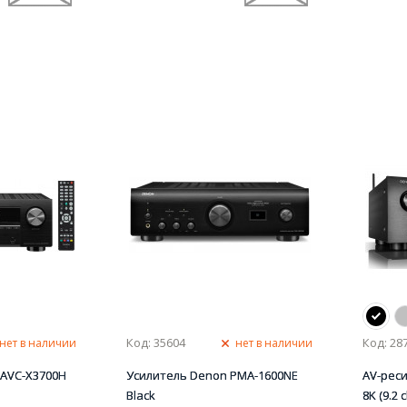
Код: 35604
Код: 28
нет в наличии
нет в наличии
 AVC-X3700H
Усилитель Denon PMA-1600NE
AV-рес
Black
8K (9.2 