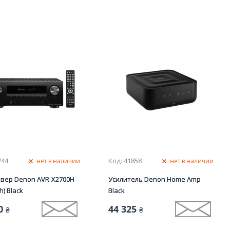
744
Код: 41858
нет в наличии
нет в наличии
ивер Denon AVR-X2700H
Усилитель Denon Home Amp
ch) Black
Black
0
44 325
₴
₴