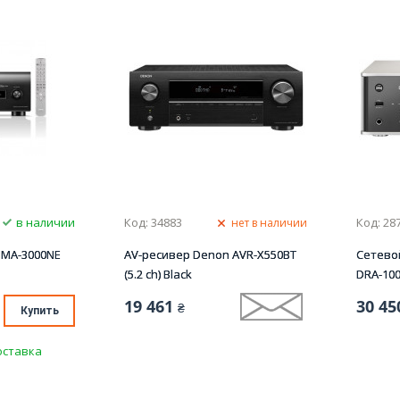
в наличии
Код: 34883
Код: 28
нет в наличии
PMA-3000NE
AV-ресивер Denon AVR-X550BT
Сетево
(5.2 сh) Black
DRA-10
19 461
30 45
₴
Купить
оставка