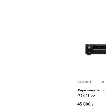
Код: 38911
AV-ресивер Denon
(7.2 сh) Black
45 000
₴