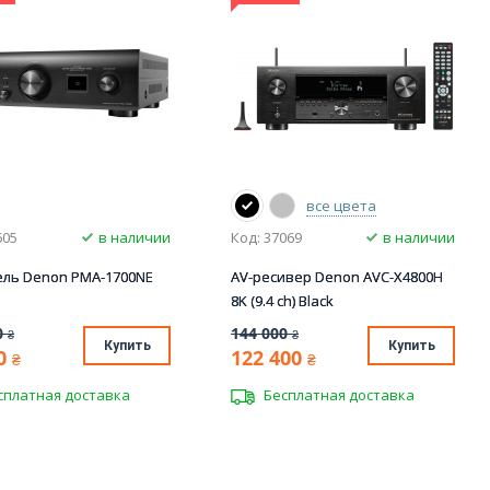
все цвета
605
в наличии
Код: 37069
в наличии
ель Denon PMA-1700NE
AV-ресивер Denon AVC-X4800H
8K (9.4 ch) Black
0
144 000
₴
₴
Купить
Купить
0
122 400
₴
₴
сплатная доставка
Бесплатная доставка