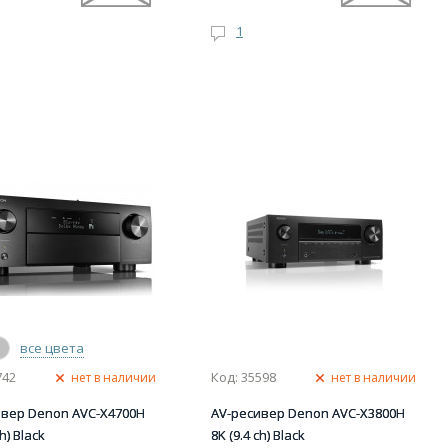
1
все цвета
742
Код: 35598
нет в наличии
нет в наличии
ивер Denon AVC-X4700H
AV-ресивер Denon AVC-X3800H
ch) Black
8K (9.4 ch) Black