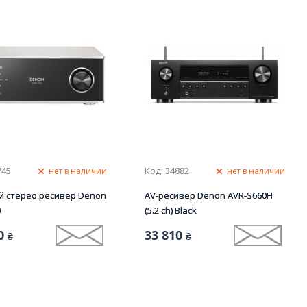
745
Код: 34882
нет в наличии
нет в наличии
й стерео ресивер Denon
AV-ресивер Denon AVR-S660H
0
(5.2 сh) Black
0
33 810
₴
₴