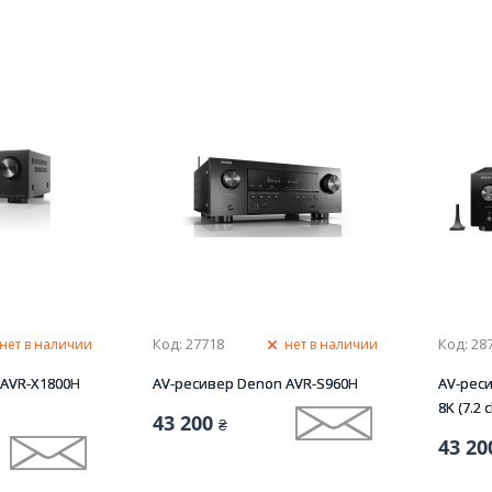
Код: 27718
Код: 28
нет в наличии
нет в наличии
 AVR-X1800H
AV-ресивер Denon AVR-S960H
AV-рес
8K (7.2 
43 200
₴
43 20