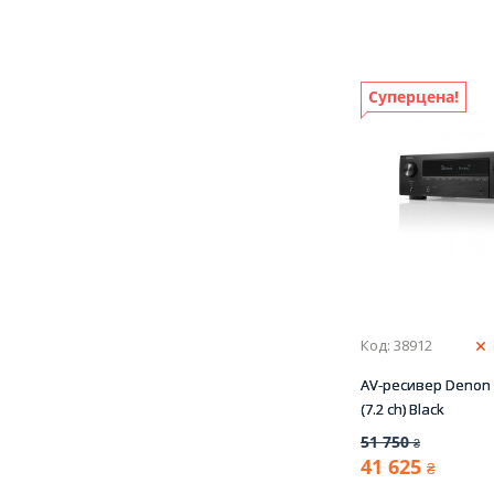
Суперцена!
Код: 38912
AV-ресивер Denon
(7.2 сh) Black
51 750
₴
41 625
₴