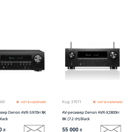
600
Код: 37071
нет в наличии
нет в наличии
ивер Denon AVR-S970H 8K
AV-ресивер Denon AVR-X2800H
Black
8K (7.2 ch) Black
0
55 000
₴
₴