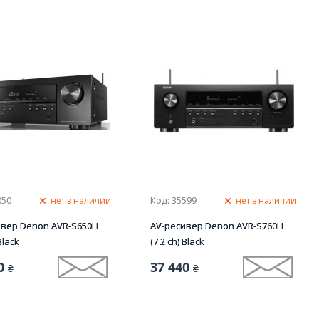
050
Код: 35599
нет в наличии
нет в наличии
ивер Denon AVR-S650H
AV-ресивер Denon AVR-S760H
Black
(7.2 сh) Black
0
37 440
₴
₴