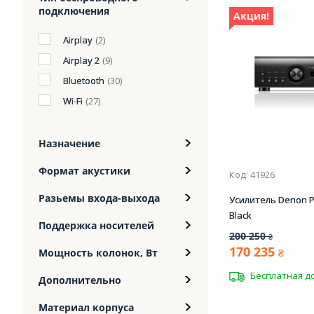
подключения
Акция!
Airplay
(2)
Airplay 2
(9)
Bluetooth
(30)
Wi-Fi
(27)
Назначение
Формат акустики
Код: 41926
Разьемы входа-выхода
Усилитель Denon 
Black
Поддержка носителей
200 250
₴
170 235
Мощность колонок, Вт
₴
Бесплатная д
Дополнительно
Материал корпуса