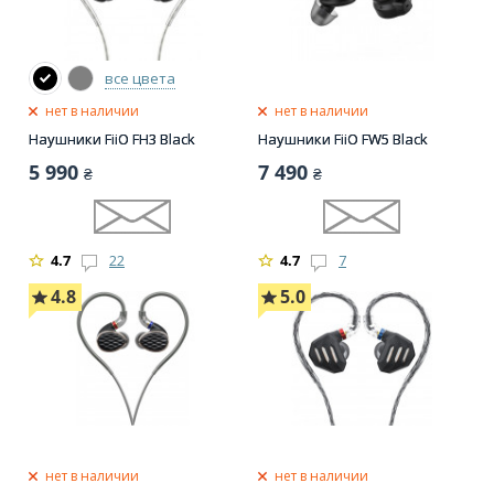
все цвета
нет в наличии
нет в наличии
Наушники FiiO FH3 Black
Наушники FiiO FW5 Black
5 990
7 490
₴
₴
4.7
22
4.7
7
4.8
5.0
нет в наличии
нет в наличии