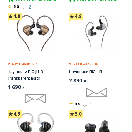
5.0
2
4.8
4.8
нет в наличии
нет в наличии
Наушники FiiO JH13
Наушники FiiO JH3
Transparent Black
2 890
₴
1 690
₴
4.9
5
4.9
5.0