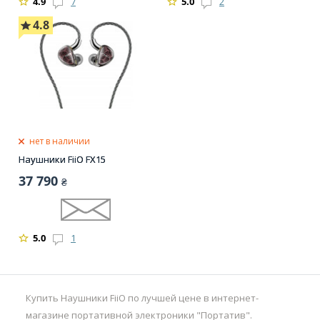
4.9
7
5.0
2
4.8
нет в наличии
Наушники FiiO FX15
37 790
₴
5.0
1
Купить Наушники FiiO по лучшей цене в интернет-
магазине портативной электроники "Портатив".