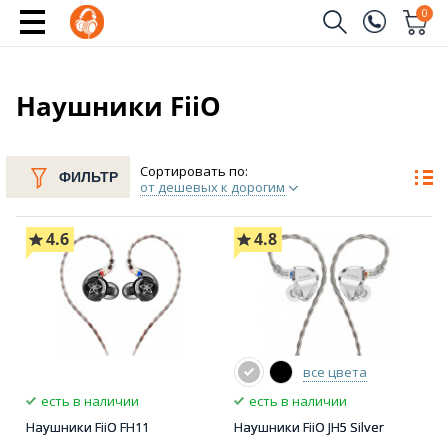
0
Заказать звонок
(096)
Имя
Наушники FiiO
(044)
Телефон
Сортировать по:
ФИЛЬТР
от дешевых к дорогим
4.6
4.8
Отправить
все цвета
есть в наличии
есть в наличии
Наушники FiiO FH11
Наушники FiiO JH5 Silver