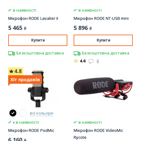
в наявності
в наявності
Мікрофон RODE Lavalier II
Мікрофон RODE NT-USB mini
5 465
5 896
₴
₴
Купити
Купити
Безкоштовна доставка
Безкоштовна доставка
4.6
6
4.8
Хіт продажів
всі кольори
є в наявності
в наявності
Мікрофон RODE PodMic
Мікрофон RODE VideoMic
Rycote
6 160
₴