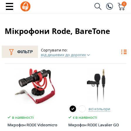
0
Замовити дзвінок
(096)
Ім'я
Мікрофони Rode, BareTone
(044)
Телефон
Сортувати по:
ФІЛЬТР
від дешевих до дорогих
Надіслати
всі кольори
в наявності
є в наявності
Мікрофон RODE Videomicro
Мікрофон RODE Lavalier GO