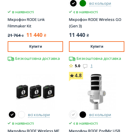
всі кольори
в наявності
є в наявності
Мікрофон RODE Link
Мікрофон RODE Wireless GO
Filmmaker Kit
(Gen 3)
11 440
11 440
21 764
₴
₴
₴
Купити
Купити
Безкоштовна доставка
Безкоштовна доставка
5.0
1
4.8
всі кольори
всі кольори
в наявності
є в наявності
Мікрофон RODE Wireless ME
Мікрофон RODE PodMic USB