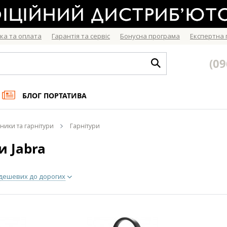
ка та оплата
Гарантія та сервіс
Бонусна програма
Експертна
(09
БЛОГ ПОРТАТИВА
ники та гарнітури
Гарнітури
и Jabra
 дешевих до дорогих