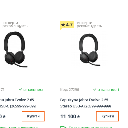
експерти
експерти
4.7
рекомендують
рекомендують
475
в наявності
Код: 27296
в наявності
ра Jabra Evolve 2 65
Гарнітура Jabra Evolve 2 65
USB-C (26599-999-899)
Stereo USB-A (26599-999-999)
0
11 100
₴
Купити
₴
Купити
зкоштовна доставка
Безкоштовна доставка