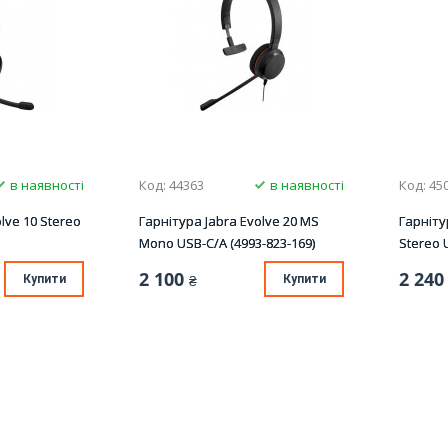
в наявності
Код: 44363
в наявності
Код: 45
lve 10 Stereo
Гарнітура Jabra Evolve 20 MS
Гарніту
Mono USB-C/A (4993-823-169)
Stereo 
2 100
2 240
Купити
₴
Купити