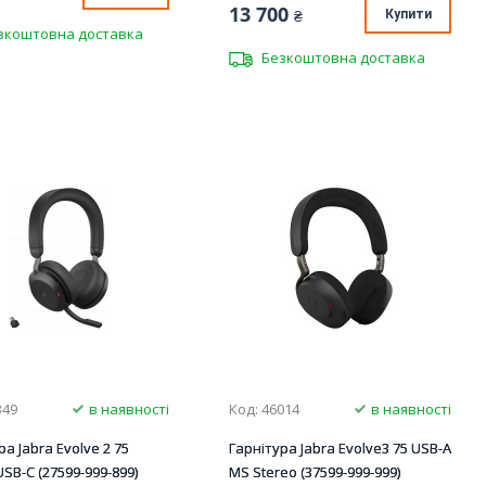
13 700
₴
Купити
зкоштовна доставка
Безкоштовна доставка
349
в наявності
Код: 46014
в наявності
ра Jabra Evolve 2 75
Гарнітура Jabra Evolve3 75 USB-A
USB-C (27599-999-899)
MS Stereo (37599-999-999)