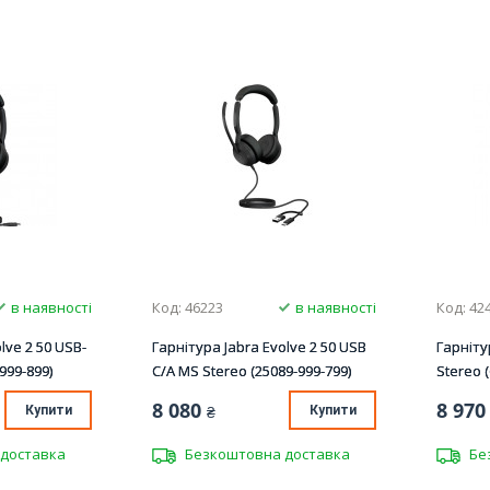
в наявності
Код: 46223
в наявності
Код: 42
lve 2 50 USB-
Гарнітура Jabra Evolve 2 50 USB
Гарніту
999-899)
C/A MS Stereo (25089-999-799)
Stereo 
8 080
8 970
Купити
₴
Купити
доставка
Безкоштовна доставка
Бе