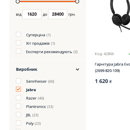
від
до
грн.
Суперціна
(1)
Хіт продажів
(1)
Експерти рекомендують
(3)
Код: 42806
Гарнітура Jabra Evo
Виробник
(2699-820-109)
1 620
Sennheiser
(60)
₴
Jabra
Razer
(40)
Plantronics
(33)
JBL
(23)
Poly
(23)