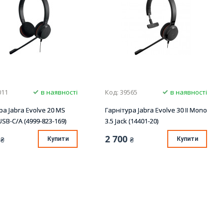
011
в наявності
Код: 39565
в наявності
ра Jabra Evolve 20 MS
Гарнітура Jabra Evolve 30 II Mono
USB-С/A (4999-823-169)
3.5 Jack (14401-20)
2 700
₴
Купити
₴
Купити