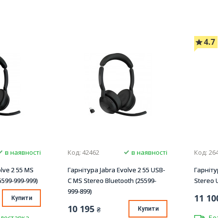
4.7
в наявності
Код: 42462
в наявності
Код: 26
lve 2 55 MS
Гарнітура Jabra Evolve 2 55 USB-
Гарніту
5599-999-999)
C MS Stereo Bluetooth (25599-
Stereo 
999-899)
11 10
Купити
10 195
₴
Купити
доставка
Бе