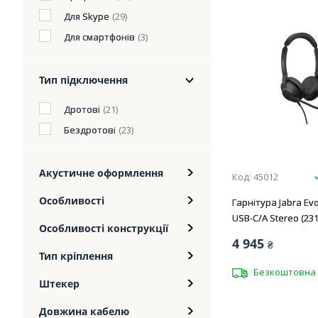
Для Skype
(29)
Для смартфонів
(3)
Тип підключення
Дротові
(21)
Бездротові
(23)
Акустичне оформлення
Код: 45012
Особливості
Гарнітура Jabra Evo
USB-C/A Stereo (231
Особливості конструкції
4 945
₴
Тип кріплення
Безкоштовна 
Штекер
Довжина кабелю