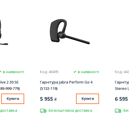
в наявності
Код: 46495
в наявності
Код: 44
lve 2 30 SE
Гарнітура Jabra Perform Go 4
Гарніту
89-999-779)
(5132-119)
Stereo 
5 955
6 595
Купити
₴
Купити
доставка
Безкоштовна доставка
Бе