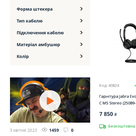
Форма штекера
Тип кабелю
Підключення кабелю
Матеріал амбушюр
Колір
Код: 40824
Гарнітура Jabra Evo
C MS Stereo (25089-
7 850
₴
Безкоштовна 
3 квітня 2023
1459
0