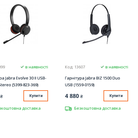
899
в наявності
Код: 13607
в наявності
а Jabra Evolve 30 II USB-
Гарнітура Jabra BIZ 1500 Duo
Stereo (5399-823-369)
USB (1559-0159)
4 880
₴
Купити
₴
Купити
зкоштовна доставка
Безкоштовна доставка