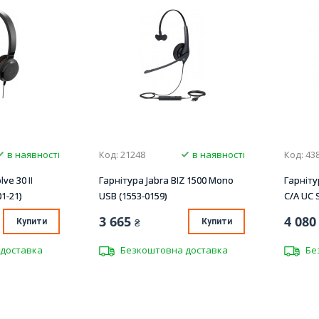
в наявності
Код: 21248
в наявності
Код: 43
ve 30 II
Гарнітура Jabra BIZ 1500 Mono
Гарнітур
01-21)
USB (1553-0159)
C/A UC 
3 665
4 080
Купити
₴
Купити
доставка
Безкоштовна доставка
Бе