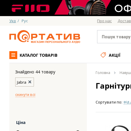
Укр
/
Рус
Про нас
Достав
КАТАЛОГ ТОВАРІВ
АКЦІЇ
Знайдено 44 товару
Головна
Навуш
Jabra
Гарнітур
скинути всі
від
Сортувати по:
Ціна