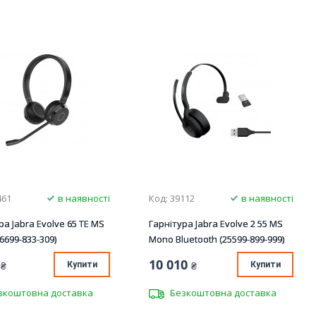
461
в наявності
Код: 39112
в наявності
ра Jabra Evolve 65 TE MS
Гарнітура Jabra Evolve 2 55 MS
(6699-833-309)
Mono Bluetooth (25599-899-999)
10 010
₴
Купити
₴
Купити
зкоштовна доставка
Безкоштовна доставка