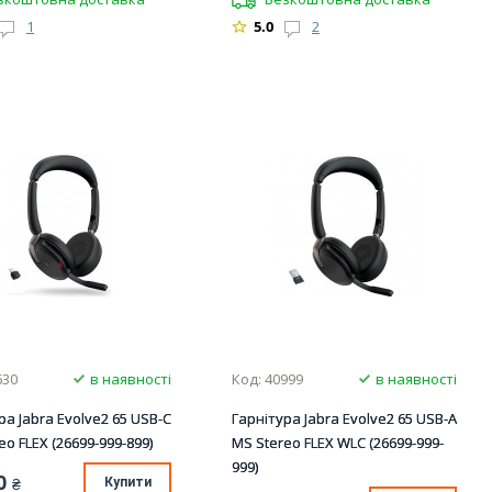
1
5.0
2
630
в наявності
Код: 40999
в наявності
ра Jabra Evolve2 65 USB-C
Гарнітура Jabra Evolve2 65 USB-A
eo FLEX (26699-999-899)
MS Stereo FLEX WLC (26699-999-
999)
0
₴
Купити