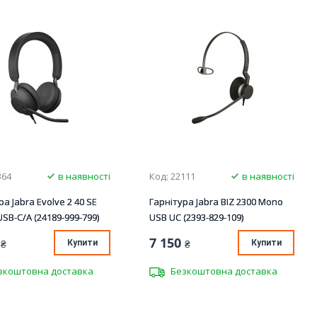
364
в наявності
Код: 22111
в наявності
ра Jabra Evolve 2 40 SE
Гарнітура Jabra BIZ 2300 Mono
USB-C/A (24189-999-799)
USB UC (2393-829-109)
7 150
₴
Купити
₴
Купити
зкоштовна доставка
Безкоштовна доставка