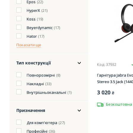
Epos
(22)
HyperX
(21)
Koss
(19)
Beyerdynamic
(17)
Hator
(17)
Показати ще
Тип конструкції
Код: 37932
Повнорозмірні
(8)
Гарнітура Jabra Evol
Stereo 3.5 Jack (144
Накладні
(33)
3 020
Внутрішньоканальні
(1)
₴
Безкоштовна 
Призначення
Для комп'ютера
(27)
Професійні
(36)