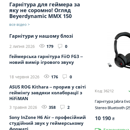
Гарнітура для геймера за
яку не соромно! Огляд
Beyerdynamic MMX 150
все відео >
Гарнітури у нашому блозі
2 липня 2026
179
0
Геймерська гарнітура FiiO FG3 ‒
новий вимір ігрового звуку
18 червня 2026
176
0
ASUS ROG Kithara ‒ прорив у світі
Код: 36212
геймінгу завдяки колаборації з
HiFiMAN
Гарнітура Jabra Evo
3 травня 2026
358
2
Stereo Bluetooth (2
Sony InZone H6 Air ‒ професійний
10 190
₴
студійний звук у геймерському
форматі
Безкоштовна 