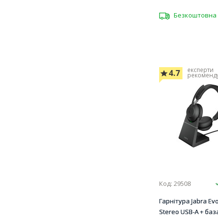
Безкоштовна 
експерти
4.7
рекоменд
Код: 29508
Гарнітура Jabra Evo
Stereo USB-A + база