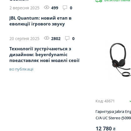
2 вересня 2025
499
0
JBL Quantum: новий етап в
еволюції ігрового звуку
20 серпня 2025
2802
0
Технології зустрічаються з
дизайном: beyerdynamic
представляє нові моделі серії
MMX ...
всі публікації
Код: 43671
Гарнітура Jabra Eng
C/A UC Stereo (5099
12 780
₴