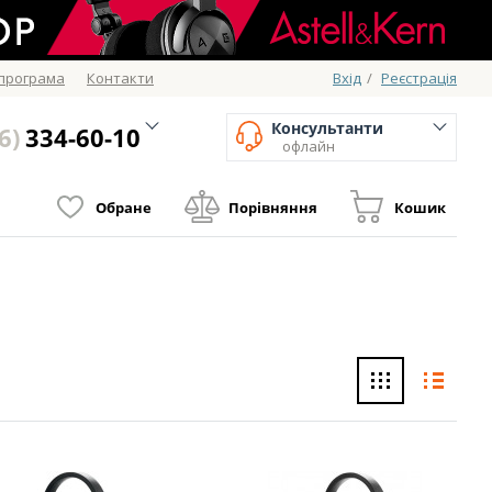
 програма
Контакти
Вхід
/
Реєстрація
Консультанти
6)
334-60-10
офлайн
Обране
Порівняння
Кошик