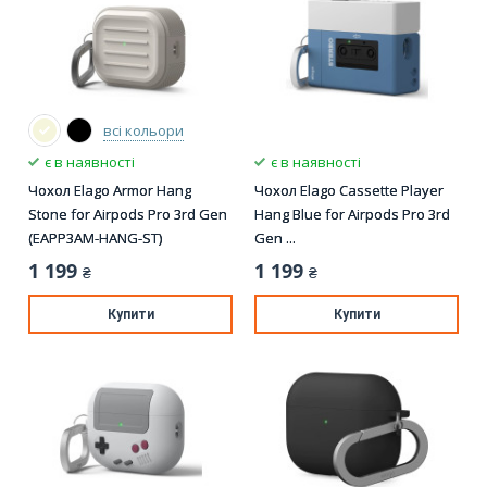
всі кольори
є в наявності
є в наявності
Чохол Elago Armor Hang
Чохол Elago Cassette Player
Stone for Airpods Pro 3rd Gen
Hang Blue for Airpods Pro 3rd
(EAPP3AM-HANG-ST)
Gen ...
1 199
1 199
₴
₴
Купити
Купити