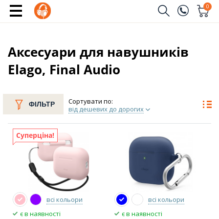
0
Замовити дзвінок
(096)
Ім'я
Аксесуари для навушників
Elago, Final Audio
(044)
Телефон
Сортувати по:
ФІЛЬТР
від дешевих до дорогих
Надіслати
Суперціна!
всі кольори
всі кольори
є в наявності
є в наявності