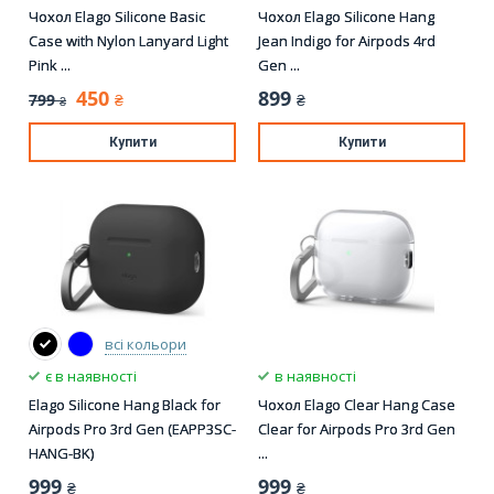
Чохол Elago Silicone Basic
Чохол Elago Silicone Hang
Case with Nylon Lanyard Light
Jean Indigo for Airpods 4rd
Pink ...
Gen ...
450
899
799
₴
₴
₴
Купити
Купити
всі кольори
є в наявності
в наявності
Elago Silicone Hang Black for
Чохол Elago Clear Hang Case
Airpods Pro 3rd Gen (EAPP3SC-
Clear for Airpods Pro 3rd Gen
HANG-BK)
...
999
999
₴
₴