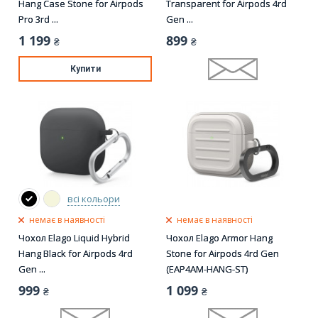
Hang Case Stone for Airpods
Transparent for Airpods 4rd
Pro 3rd ...
Gen ...
1 199
899
₴
₴
Купити
всі кольори
немає в наявності
немає в наявності
Чохол Elago Liquid Hybrid
Чохол Elago Armor Hang
Hang Black for Airpods 4rd
Stone for Airpods 4rd Gen
Gen ...
(EAP4AM-HANG-ST)
999
1 099
₴
₴