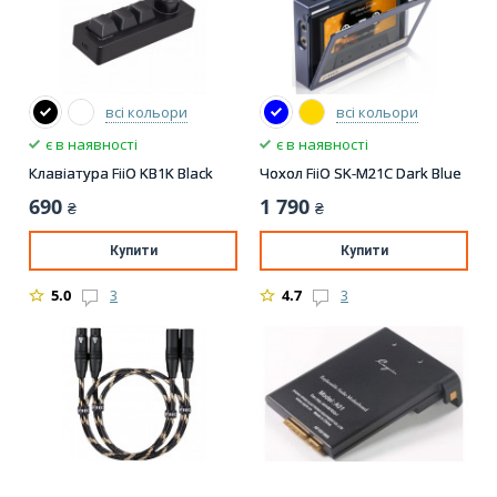
всі кольори
всі кольори
є в наявності
є в наявності
Клавіатура FiiO KB1K Black
Чохол FiiO SK-M21C Dark Blue
690
1 790
₴
₴
Купити
Купити
5.0
3
4.7
3