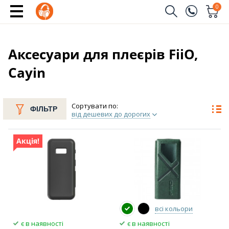
0
Замовити дзвінок
(096)
Ім'я
Аксесуари для плеєрів FiiO,
Cayin
(044)
Телефон
Сортувати по:
ФІЛЬТР
від дешевих до дорогих
Надіслати
Акція!
всі кольори
є в наявності
є в наявності