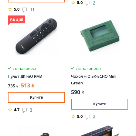
5.0
2
5.0
11
Акція!
є в наявності
є в наявності
Пульт ДК FiiO RM3
Чохол FiiO SK-ECHO Mini
Green
513
735
₴
₴
590
₴
Купити
Купити
4.7
3
5.0
2