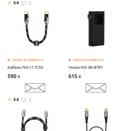
5.0
1
немає в наявності
немає в наявності
Кабель FiiO LT-TC5S
Чохол FiiO SK-BTR7
590
615
₴
₴
5.0
7