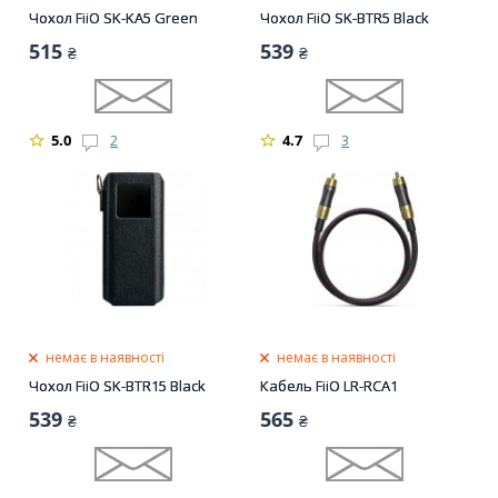
Чохол FiiO SK-KA5 Green
Чохол FiiO SK-BTR5 Black
515
539
₴
₴
5.0
2
4.7
3
немає в наявності
немає в наявності
Чохол FiiO SK-BTR15 Black
Кабель FiiO LR-RCA1
539
565
₴
₴