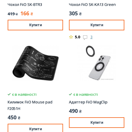
Чохол FiiO SK-BTR3
Чохол FiiO SK-KA13 Green
166
305
419
₴
₴
₴
Купити
Купити
5.0
3
є в наявності
є в наявності
Килимок FiiO Mouse pad
Адаптер FiiO MagClip
F2051H
490
₴
450
₴
Купити
Купити