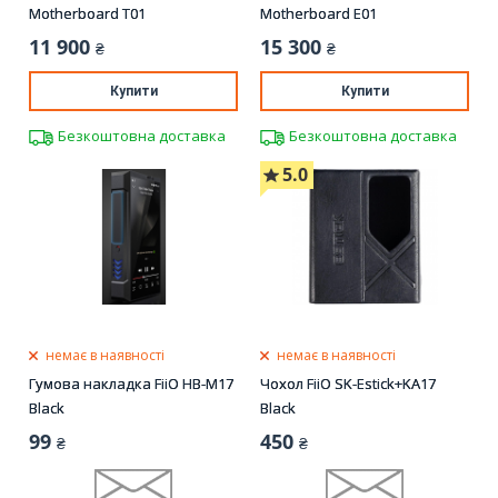
Motherboard T01
Motherboard E01
11 900
15 300
₴
₴
Купити
Купити
Безкоштовна доставка
Безкоштовна доставка
5.0
немає в наявності
немає в наявності
Гумова накладка FiiO HB-M17
Чохол FiiO SK-Estick+KA17
Black
Black
99
450
₴
₴