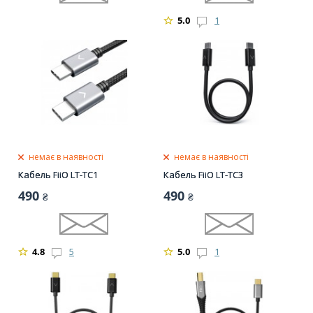
5.0
1
немає в наявності
немає в наявності
Кабель FiiO LT-TC1
Кабель FiiO LT-TC3
490
490
₴
₴
4.8
5
5.0
1