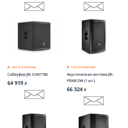
нет в наличии
нет в наличии
Сабвуфер JBL EON718S
Акустическая система JBL
PRX812W (1 шт.)
64 919
₴
66 324
₴