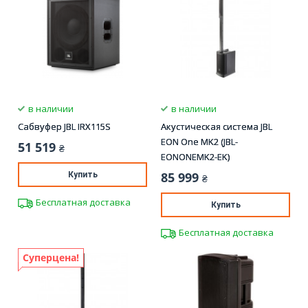
в наличии
в наличии
Сабвуфер JBL IRX115S
Акустическая система JBL
EON One MK2 (JBL-
51 519
₴
EONONEMK2-EK)
85 999
Купить
₴
Бесплатная доставка
Купить
Бесплатная доставка
Суперцена!