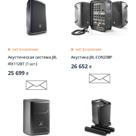
нет в наличии
нет в наличии
Акустическая система JBL
Акустика JBL EON208P
IRX112BT (1 шт.)
26 652
₴
25 699
₴