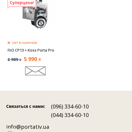
Суперцена!
нет в наличии
FiiO CP13 + Koss Porta Pro
5 990
6 989
₴
₴
(096) 334-60-10
Связаться с нами
:
(044) 334-60-10
info@portativ.ua