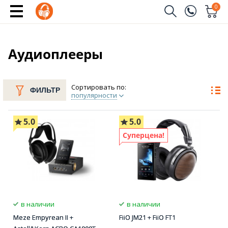
0
Заказать звонок
(096)
Имя
Аудиоплееры
(044)
Телефон
Сортировать по:
ФИЛЬТР
популярности
5.0
5.0
Отправить
Суперцена!
в наличии
в наличии
Meze Empyrean II +
FiiO JM21 + FiiO FT1