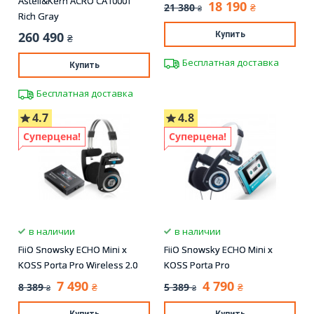
Astell&Kern ACRO CA1000T
18 190
21 380
₴
₴
Rich Gray
260 490
Купить
₴
Бесплатная доставка
Купить
Бесплатная доставка
4.7
4.8
Суперцена!
Суперцена!
в наличии
в наличии
FiiO Snowsky ECHO Mini x
FiiO Snowsky ECHO Mini x
KOSS Porta Pro Wireless 2.0
KOSS Porta Pro
7 490
4 790
8 389
5 389
₴
₴
₴
₴