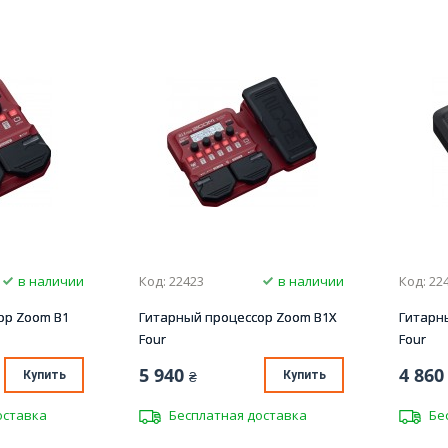
в наличии
Код: 22423
в наличии
Код: 22
ор Zoom B1
Гитарный процессор Zoom B1X
Гитарн
Four
Four
5 940
4 860
Купить
₴
Купить
оставка
Бесплатная доставка
Бе