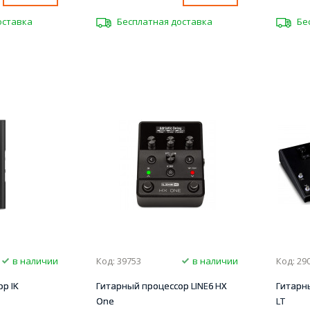
оставка
Бесплатная доставка
Бе
в наличии
Код: 39753
в наличии
Код: 29
р IK
Гитарный процессор LINE6 HX
Гитарны
One
LT