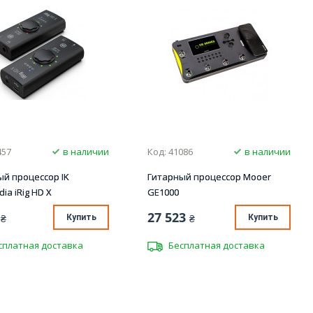
457
в наличии
Код: 41086
в наличии
ый процессор IK
Гитарный процессор Mooer
dia iRig HD X
GE1000
27 523
₴
Купить
₴
Купить
сплатная доставка
Бесплатная доставка