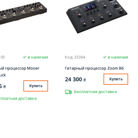
105
в наличии
Код: 33364
в наличии
ый процессор Mooer
Гитарный процессор Zoom B6
ruck
24 300
₴
Купить
6
₴
Купить
Бесплатная доставка
сплатная доставка