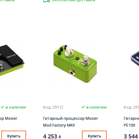
в наличии
Код: 29112
в наличии
Код: 29
ор Mooer
Гитарный процессор Mooer
Гитарн
Mod Factory MKII
PE100
4 253
3 544
Купить
₴
Купить