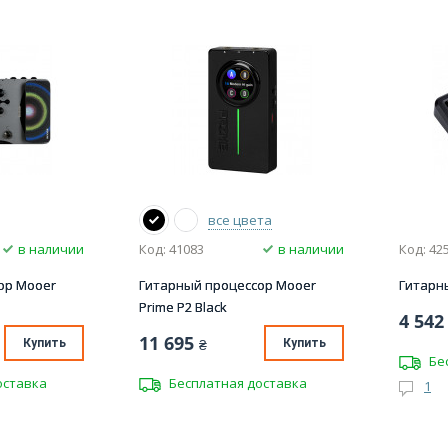
все цвета
в наличии
Код: 41083
в наличии
Код: 42
ор Mooer
Гитарный процессор Mooer
Гитарн
Prime P2 Black
4 542
11 695
Купить
₴
Купить
Бе
оставка
Бесплатная доставка
1