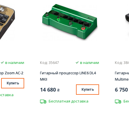
в наличии
Код: 35647
в наличии
Код: 38
ор Zoom AC-2
Гитарный процессор LINE6 DL4
Гитарн
MKII
Multime
Купить
14 680
6 750
₴
Купить
оставка
Бесплатная доставка
Бе