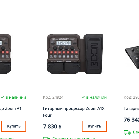
в наличии
Код: 24924
в наличии
Код: 29
ор Zoom A1
Гитарный процессор Zoom A1X
Гитарны
Four
76 34
7 830
Купить
₴
Купить
Бе
оставка
Бесплатная доставка