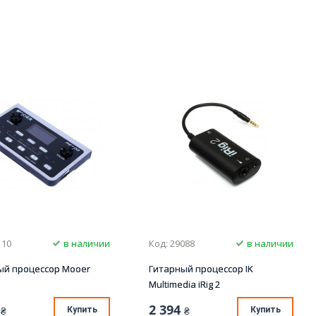
110
в наличии
Код: 29088
в наличии
ый процессор Mooer
Гитарный процессор IK
Multimedia iRig 2
2 394
₴
Купить
₴
Купить