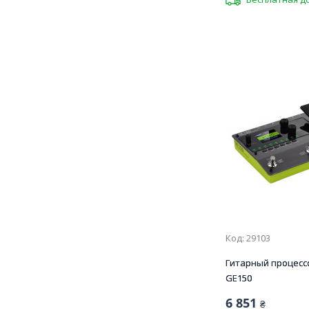
Код: 29103
Гитарный процесс
GE150
6 851
₴