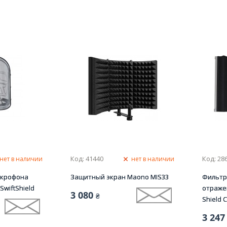
Код: 41440
Код: 28
нет в наличии
нет в наличии
икрофона
Защитный экран Maono MIS33
Фильтр
SwiftShield
отраже
3 080
₴
Shield 
3 247