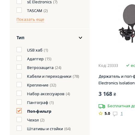
sE Electronics
(7)
TASCAM
(2)
Показать еще
Тип
USB хаб
(1)
Адаптер
(15)
Код: 23333
ес
Ветрозащита
(24)
Кабели и переходники
(78)
Держатель и поп-
Electronics Isolatio
Крепление
(32)
3 168
Набор аксессуаров
(4)
₴
Пантограф
(1)
Бесплатная д
Поп-фильтр
5.0
1
Чехол
(2)
Штативы и стойки
(64)