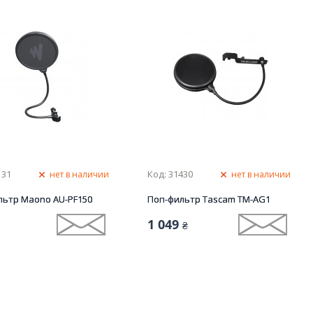
131
Код: 31430
нет в наличии
нет в наличии
льтр Maono AU-PF150
Поп-фильтр Tascam TM-AG1
1 049
₴