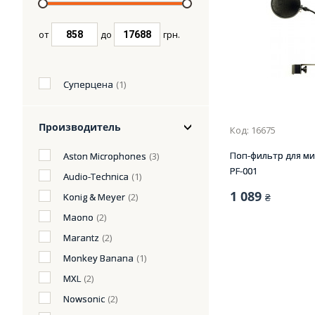
от
до
грн.
Суперцена
(1)
Производитель
Код: 16675
Поп-фильтр для м
Aston Microphones
(3)
PF-001
Audio-Technica
(1)
1 089
Konig & Meyer
(2)
₴
Maono
(2)
Marantz
(2)
Monkey Banana
(1)
MXL
(2)
Nowsonic
(2)