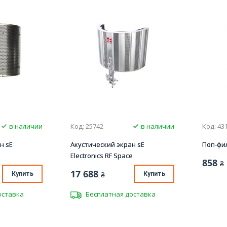
в наличии
Код: 25742
в наличии
Код: 43
н sE
Акустический экран sE
Поп-фи
Electronics RF Space
858
₴
17 688
Купить
₴
Купить
оставка
Бесплатная доставка