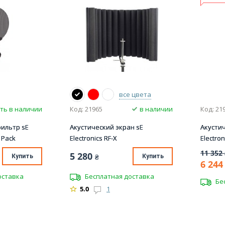
все цвета
ть в наличии
Код: 21965
в наличии
Код: 21
фильтр sE
Акустический экран sE
Акустич
n Pack
Electronics RF-X
Electron
11 352
5 280
Купить
₴
Купить
6 244
оставка
Бесплатная доставка
Бе
5.0
1