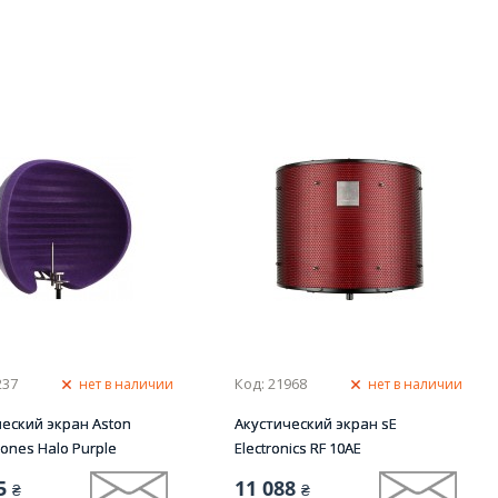
237
Код: 21968
нет в наличии
нет в наличии
еский экран Aston
Акустический экран sE
ones Halo Purple
Electronics RF 10AE
5
11 088
₴
₴