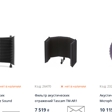
Код: 26470
Код: 23
нет в наличии
нет в наличии
ких
Фильтр акустических
Акустич
z Sound
отражений Tascam TM-AR1
Microph
7 519
10 11
₴