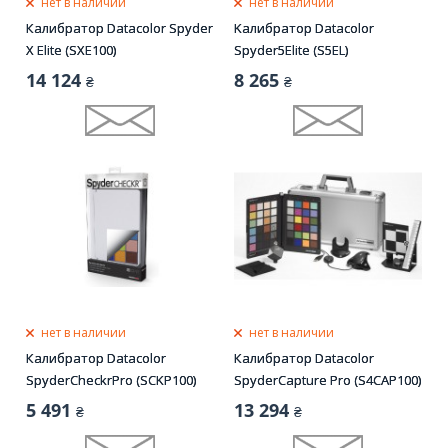
нет в наличии
нет в наличии
Калибратор Datacolor Spyder
Kалибратор Datacolor
X Elite (SXE100)
Spyder5Elite (S5EL)
14 124
8 265
₴
₴
нет в наличии
нет в наличии
Калибратор Datacolor
Калибратор Datacolor
SpyderCheckrPro (SCKP100)
SpyderCapture Pro (S4CAP100)
5 491
13 294
₴
₴