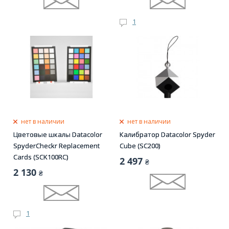
1
нет в наличии
нет в наличии
Цветовые шкалы Datacolor
Калибратор Datacolor Spyder
SpyderCheckr Replacement
Cube (SC200)
Cards (SCK100RC)
2 497
₴
2 130
₴
1