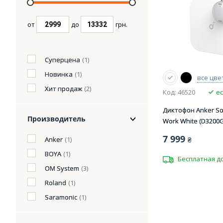
от
до
грн.
Суперцена
(1)
Новинка
(1)
все цве
Хит продаж
(2)
Код: 46520
ес
Диктофон Anker S
Производитель
Work White (D3200G
7 999
Anker
(1)
₴
BOYA
(1)
Бесплатная д
OM System
(3)
Roland
(1)
Saramonic
(1)