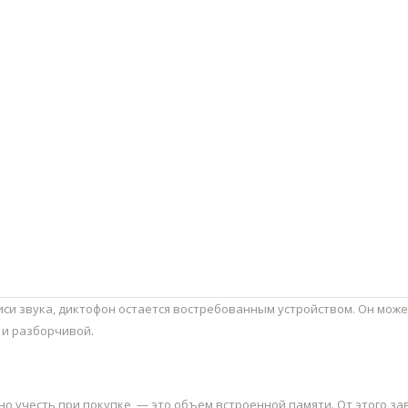
иси звука, диктофон остается востребованным устройством. Он мож
 и разборчивой.
о учесть при покупке, — это объем встроенной памяти. От этого за