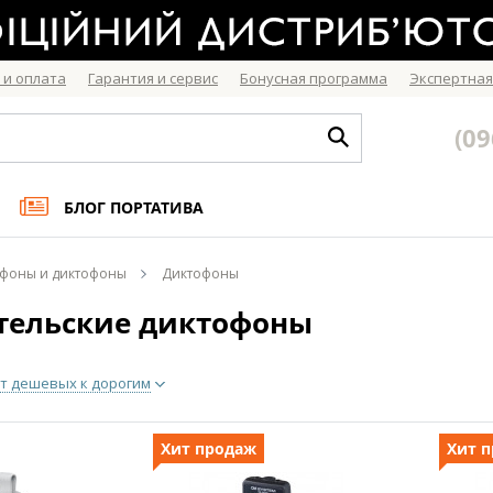
 и оплата
Гарантия и сервис
Бонусная программа
Экспертная
(09
БЛОГ ПОРТАТИВА
фоны и диктофоны
Диктофоны
тельские диктофоны
т дешевых к дорогим
Хит продаж
Хит 