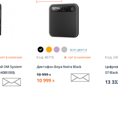
все цвета
Код: 46716
Код: 24
нет в наличии
нет в наличии
й OM System
Диктофон Boya Notra Black
Цифров
340BE000)
07 Black
10 999
₴
10 999
₴
13 33