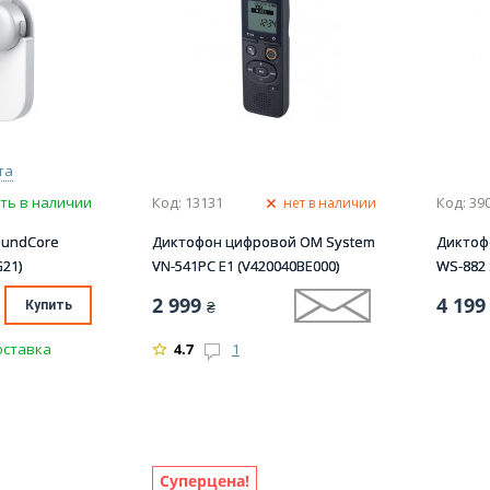
та
ть в наличии
Код: 13131
Код: 39
нет в наличии
oundCore
Диктофон цифровой OM System
Диктоф
21)
VN-541PC E1 (V420040BE000)
WS-882 
2 999
4 199
Купить
₴
оставка
4.7
1
Суперцена!