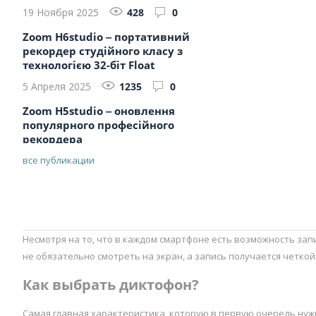
19 Ноября 2025
428
0
Zoom H6studio ‒ портативний
рекордер студійного класу з
технологією 32-біт Float
5 Апреля 2025
1235
0
Zoom H5studio ‒ оновлення
популярного професійного
рекордера
все публикации
Несмотря на то, что в каждом смартфоне есть возможность зап
не обязательно смотреть на экран, а запись получается четкой
Как выбрать диктофон?
Самая главная характеристика, которую в первую очередь нужн