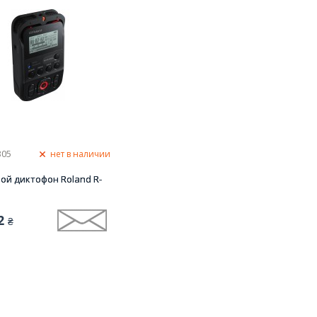
305
нет в наличии
ой диктофон Roland R-
2
₴