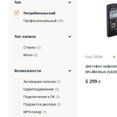
Тип
Потребительский
Профессиональный
(65)
Тип записи
Стерео
(5)
Моно
(2)
Код: 39084
Диктофон цифрово
Возможности
WS-883 Black (V420
5 299
Активация голосом
(1)
₴
Шумоподавление
(3)
Подключение к ПК
(3)
Подсветка дисплея
(2)
MP3-плеер
(1)