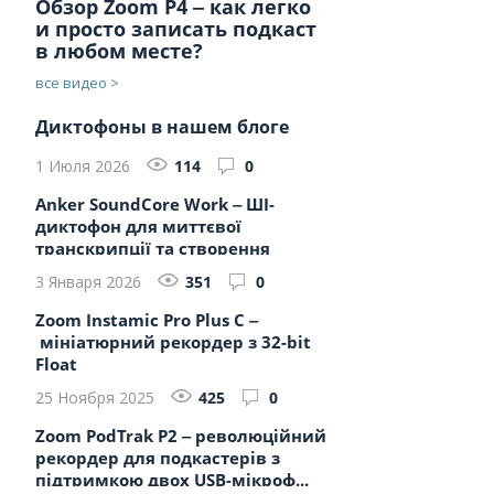
Обзор Zoom P4 ‒ как легко
и просто записать подкаст
в любом месте?
все видео >
Диктофоны в нашем блоге
1 Июля 2026
114
0
Anker SoundCore Work ‒ ШІ-
диктофон для миттєвої
транскрипції та створення
підсумків ...
3 Января 2026
351
0
Zoom Instamic Pro Plus C ‒
мініатюрний рекордер з 32-bit
Float
25 Ноября 2025
425
0
Zoom PodTrak P2 ‒ революційний
рекордер для подкастерів з
підтримкою двох USB-мікроф...