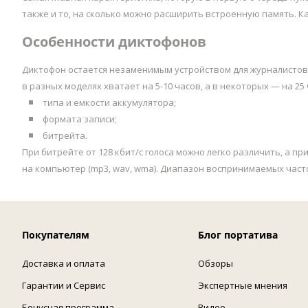
также и то, на сколько можно расширить встроенную память. К
Особенности диктофонов
Диктофон остается незаменимым устройством для журналистов и
в разных моделях хватает на 5-10 часов, а в некоторых — на 25 
типа и емкости аккумулятора;
формата записи;
битрейта.
При битрейте от 128 кбит/с голоса можно легко различить, а 
на компьютер (mp3, wav, wma). Диапазон воспринимаемых часто
Покупателям
Блог портатива
Доставка и оплата
Обзоры
Гарантии и Сервис
Экспертные мнения
Бонусная программа
Видео