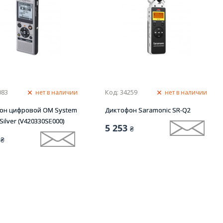
083
Код: 34259
нет в наличии
нет в наличии
он цифровой OM System
Диктофон Saramonic SR-Q2
Silver (V420330SE000)
5 253
₴
₴