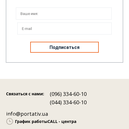
3 Мая 2026
359
2
10
Sony InZone H6 Air ‒ професійний студійний звук у
Kl
геймерському форматі
он
(096) 334-60-10
Связаться с нами
:
(044) 334-60-10
info@portativ.ua
График работы
CALL - центра