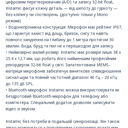
цифровим перетворювачам (A/D) та запису 32-bit float,
Instamic фіксує кожну деталь — від шепоту до гуркоту —
без кліпінгу чи спотворень. (доступно тільки у Mono
режимі)
• Водонепроникна конструкція: Мікрофон має рейтинг IP67,
що гарантує захист від дощу, бризок, снігу та навіть
повного занурення на глибину до 1 метра протягом 30
хвилин. Вода, бруд та пил не є перешкодою для запису.
• Неймовірно малий розмір: Instamic має розміри лише 38 x
25.4 x 12.7 мм, що робить його найменшим професійним
рекордером 32-bit float у світі. Запатентована MEMS-
матриця мікрофонів забезпечує виняткове співвідношення
сигнал-шум та повний частотний діапазон 40 Гц – 20 кГц
до 135 дБ SPL.
• Bluetooth-мікрофон: Instamic можна використовувати як
бездротовий Bluetooth-мікрофон для телефону або
комп'ютера. Спеціальний додаток дозволяє записувати
відео зі звуком
Instamic без потреби в подальшій синхронізації. Він також
легко інтегрується з популярними сторонніми додатками,