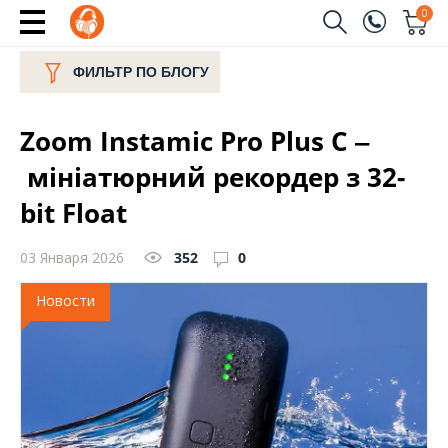
0
Заказать звонок
ФИЛЬТР ПО БЛОГУ
(096)
Имя
Zoom Instamic Pro Plus C ‒
(044)
Телефон
мініатюрний рекордер з 32-
bit Float
03 Января 2026
352
0
Отправить
Новости