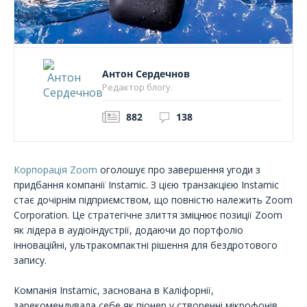
Антон Сердечнов
Редактор блогу.
882
138
Корпорація Zoom
оголошує про завершення угоди з
придбання компанії Instamic. З цією транзакцією Instamic
стає дочірнім підприємством, що повністю належить Zoom
Corporation. Це стратегічне злиття зміцнює позиції Zoom
як лідера в аудіоіндустрії, додаючи до портфоліо
інноваційні, ультракомпактні рішення для бездротового
запису.
Компанія Instamic, заснована в Каліфорнії,
зарекомендувала себе як піонер у створенні мікрофонів,