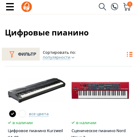
0
Заказать звонок
(096)
Имя
Цифровые пианино
(044)
Телефон
Сортировать по:
ФИЛЬТР
популярности
Отправить
все цвета
в наличии
в наличии
Цифровое пианино Kurzweil
Сценическое пианино Nord