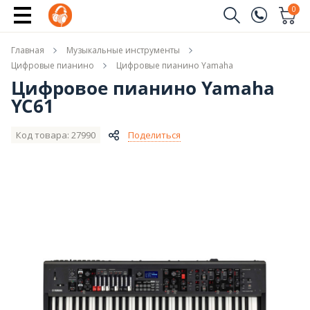
Купить
0
Заказать звонок
Главная
Музыкальные инструменты
(096)
Имя
Цифровые пианино
Цифровые пианино Yamaha
Цифровое пианино Yamaha
(044)
YC61
Телефон
Код товара: 27990
Поделиться
Отправить