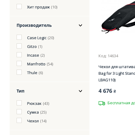
Хит продаж
(10)
Производитель
Case Logic
(20)
Gitzo
(1)
Incase
(2)
Код: 14634
Manfrotto
(54)
Чехол для штатива
Thule
(6)
Bag for 3 Light Sta
LBAG110)
4 676
Тип
₴
Бесплатная д
Рюкзак
(43)
Сумка
(25)
Чехол
(14)