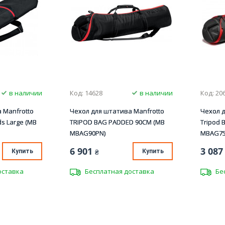
в наличии
Код: 14628
в наличии
Код: 20
 Manfrotto
Чехол для штатива Manfrotto
Чехол д
nds Large (MB
TRIPOD BAG PADDED 90CM (MB
Tripod 
MBAG90PN)
MBAG75
6 901
3 087
Купить
₴
Купить
оставка
Бесплатная доставка
Бе