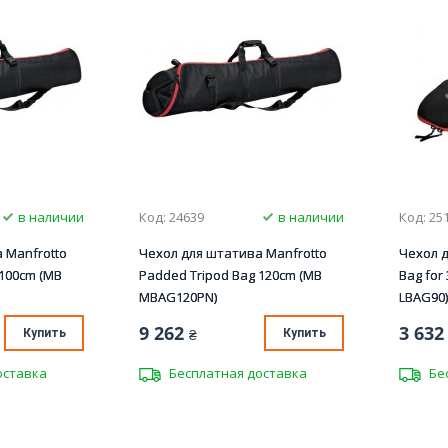
в наличии
Код: 24639
в наличии
Код: 25
 Manfrotto
Чехол для штатива Manfrotto
Чехол д
 100cm (MB
Padded Tripod Bag 120cm (MB
Bag for 
MBAG120PN)
LBAG90)
9 262
3 632
Купить
₴
Купить
оставка
Бесплатная доставка
Бе