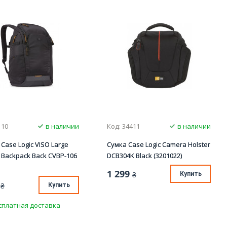
110
в наличии
Код: 34411
в наличии
Case Logic VISO Large
Сумка Case Logic Camera Holster
Backpack Back CVBP-106
DCB304K Black (3201022)
1 299
₴
Купить
₴
Купить
сплатная доставка