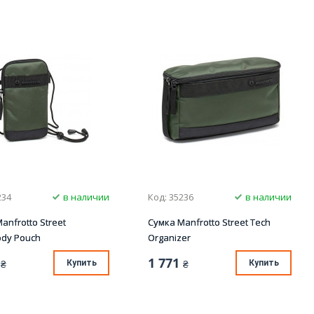
234
в наличии
Код: 35236
в наличии
anfrotto Street
Сумка Manfrotto Street Tech
ody Pouch
Organizer
1 771
₴
Купить
₴
Купить