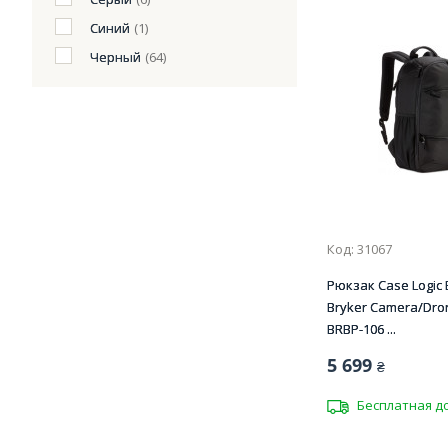
Синий
(1)
Черный
(64)
Код: 31067
Рюкзак Case Logic
Bryker Camera/Dro
BRBP-106 ...
5 699
₴
Бесплатная д