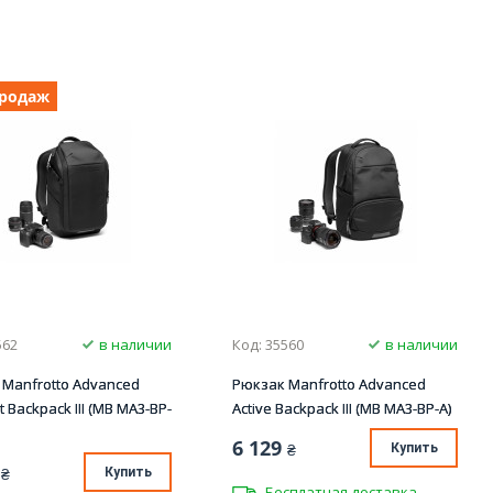
продаж
562
в наличии
Код: 35560
в наличии
 Manfrotto Advanced
Рюкзак Manfrotto Advanced
 Backpack III (MB MA3-BP-
Active Backpack III (MB MA3-BP-A)
6 129
₴
Купить
₴
Купить
Бесплатная доставка