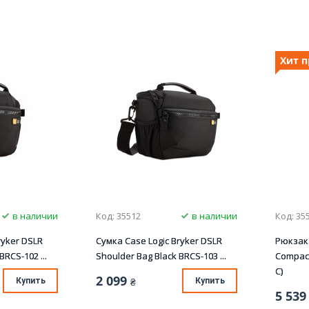
Хит 
в наличии
Код: 35512
в наличии
Код: 35
ryker DSLR
Сумка Case Logic Bryker DSLR
Рюкзак
RCS-102 ...
Shoulder Bag Black BRCS-103 ...
Compact
C)
2 099
Купить
₴
Купить
5 539