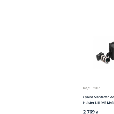
Код: 35567
Сумка Manfrotto A
Holster L III (MB MA3
2 769
₴