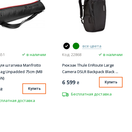
все цвета
651
в наличии
Код: 22868
в наличии
ля штатива Manfrotto
Рюкзак Thule EnRoute Large
Bag Unpadded 75cm (MB
Camera DSLR Backpack Black ...
N)
6 599
₴
Купить
₴
Купить
Бесплатная доставка
сплатная доставка