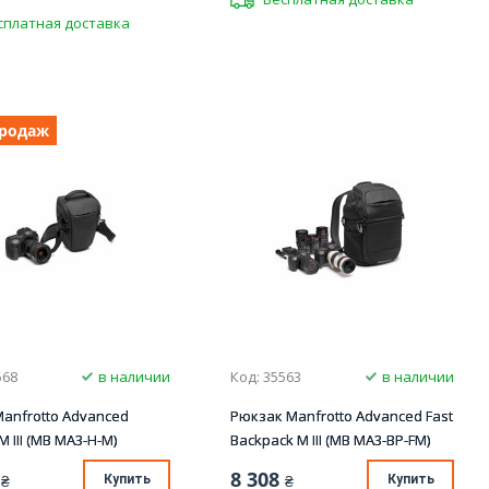
сплатная доставка
продаж
568
в наличии
Код: 35563
в наличии
anfrotto Advanced
Рюкзак Manfrotto Advanced Fast
M III (MB MA3-H-M)
Backpack M III (MB MA3-BP-FM)
8 308
₴
Купить
₴
Купить