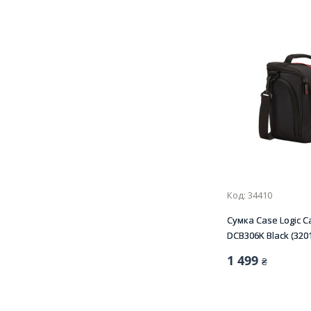
Код: 34410
Сумка Case Logic C
DCB306K Black (320
1 499
₴