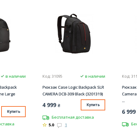
в наличии
Код: 31095
в наличии
Код: 31
 Backpack
Рюкзак Case Logic Backpack SLR
Рюкзак 
ne Large
CAMERA DCB-309 Black (3201319)
Camera 
...
4 999
₴
Купить
6 999
Купить
Бесплатная доставка
оставка
Бе
5.0
1