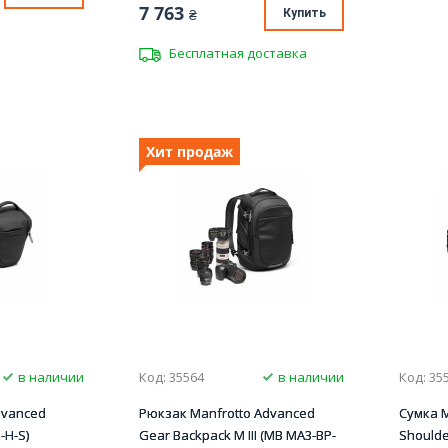
7 763
₴
Купить
Бесплатная доставка
Хит продаж
в наличии
Код: 35564
в наличии
Код: 35
dvanced
Рюкзак Manfrotto Advanced
Сумка M
3-H-S)
Gear Backpack M III (MB MA3-BP-
Shoulder