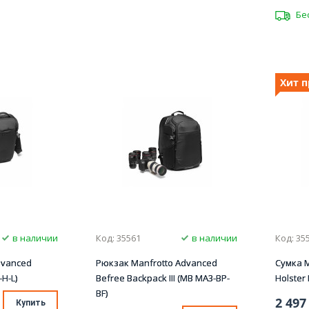
Бе
Хит 
в наличии
Код: 35561
в наличии
Код: 35
dvanced
Рюкзак Manfrotto Advanced
Сумка M
-H-L)
Befree Backpack III (MB MA3-BP-
Holster 
BF)
2 497
Купить