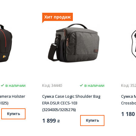
Хит продаж
в наличии
Код: 34440
в наличии
Код: 35
amera Holster
Сумка Case Logic Shoulder Bag
Сумка M
1025)
ERA DSLR CECS-103
Crossb
(3204005/3205276)
1 180
Купить
1 899
₴
Купить