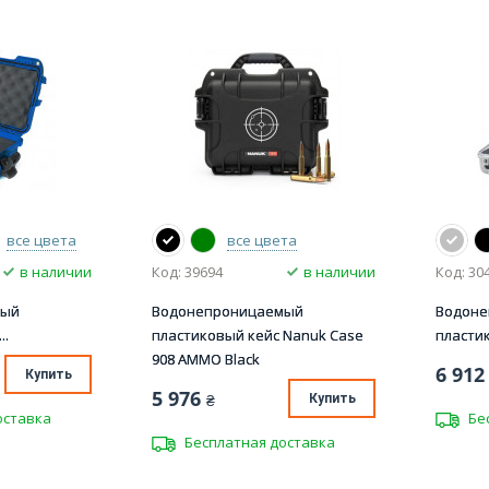
все цвета
все цвета
в наличии
Код: 39694
в наличии
Код: 30
мый
Водонепроницаемый
Водон
..
пластиковый кейс Nanuk Case
пластик
908 AMMO Black
6 912
Купить
5 976
₴
Купить
оставка
Бе
Бесплатная доставка