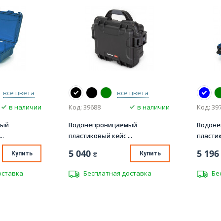
все цвета
все цвета
в наличии
Код: 39688
в наличии
Код: 39
мый
Водонепроницаемый
Водон
..
пластиковый кейс ...
пластик
5 040
5 196
Купить
₴
Купить
оставка
Бесплатная доставка
Бе