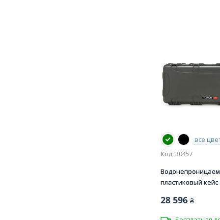
все цве
Код: 30457
Водонепроницае
пластиковый кейс .
28 596
₴
Бесплатная д