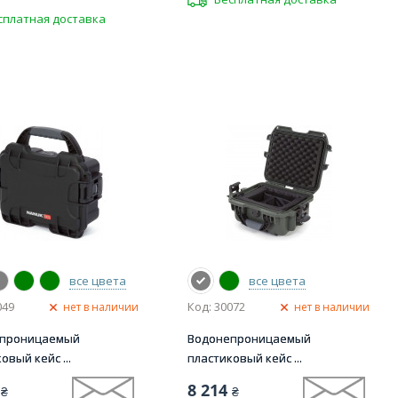
сплатная доставка
все цвета
все цвета
049
Код: 30072
нет в наличии
нет в наличии
епроницаемый
Водонепроницаемый
овый кейс ...
пластиковый кейс ...
8 214
₴
₴