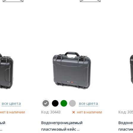
все цвета
все цвета
Код: 30443
Код: 30
нет в наличии
нет в наличии
мый
Водонепроницаемый
Водон
..
пластиковый кейс ...
пластик