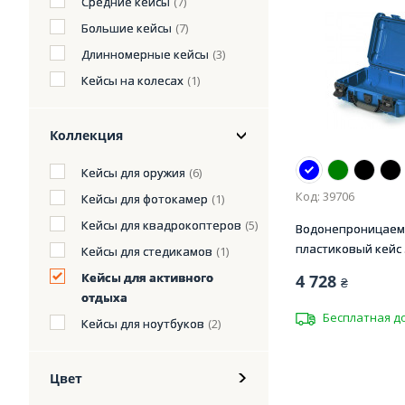
Средние кейсы
(7)
Большие кейсы
(7)
Длинномерные кейсы
(3)
Кейсы на колесах
(1)
Коллекция
Кейсы для оружия
(6)
Код: 39706
Кейсы для фотокамер
(1)
Кейсы для квадрокоптеров
(5)
Водонепроницае
пластиковый кейс .
Кейсы для стедикамов
(1)
Кейсы для активного
4 728
₴
отдыха
Бесплатная д
Кейсы для ноутбуков
(2)
Цвет