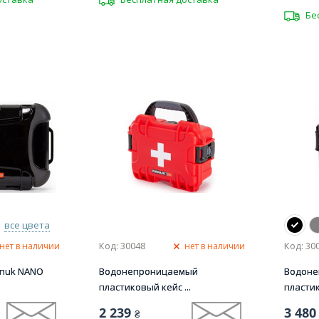
Бе
все цвета
Код: 30048
Код: 30
нет в наличии
нет в наличии
anuk NANO
Водонепроницаемый
Водон
пластиковый кейс ...
пластик
2 239
3 480
₴