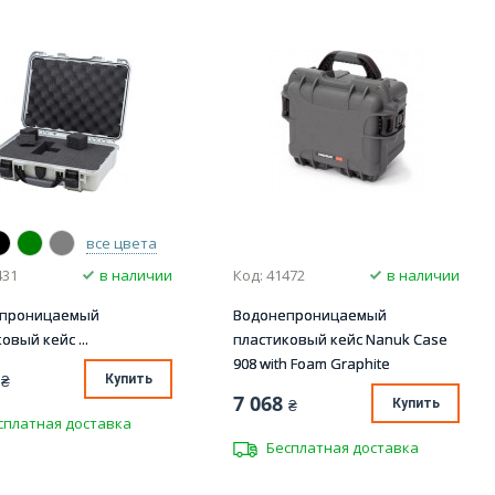
все цвета
431
в наличии
Код: 41472
в наличии
епроницаемый
Водонепроницаемый
овый кейс ...
пластиковый кейс Nanuk Case
908 with Foam Graphite
₴
Купить
7 068
₴
Купить
сплатная доставка
Бесплатная доставка