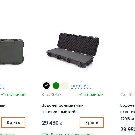
та
все цвета
в наличии
Код: 30458
в наличии
Код: 30
мый
Водонепроницаемый
Водон
..
пластиковый кейс ...
пласти
970 Bla
29 430
Купить
₴
Купить
29 95
оставка
Бесплатная доставка