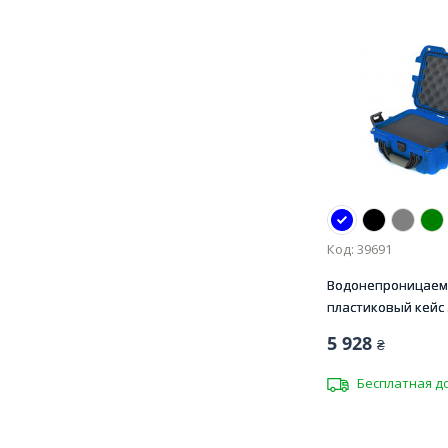
Код: 39691
Водонепроницае
пластиковый кейс .
5 928
₴
Бесплатная д