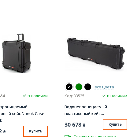
все цвета
454
в наличии
Код: 33525
в наличии
епроницаемый
Водонепроницаемый
ковый кейс Nanuk Case
пластиковый кейс ...
ck
30 678
₴
Купить
2
₴
Купить
Бесплатная доставка