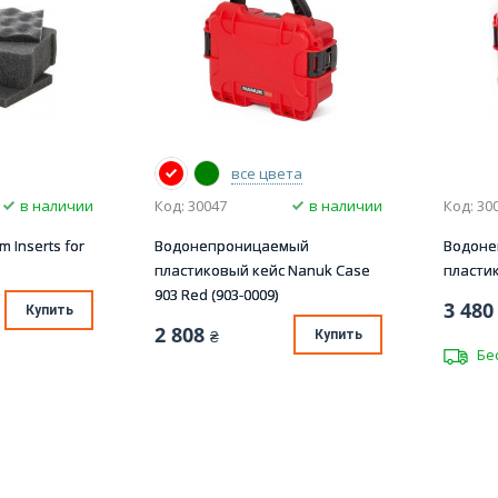
все цвета
в наличии
Код: 30047
в наличии
Код: 30
 Inserts for
Водонепроницаемый
Водон
пластиковый кейс Nanuk Case
пластик
903 Red (903-0009)
3 480
Купить
2 808
₴
Купить
Бе