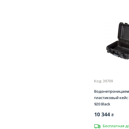
Код: 39709
Водонепроницае
пластиковый кейс
920 Black
10 344
₴
Бесплатная д