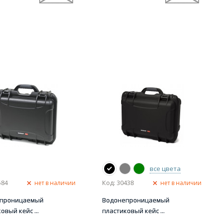
все цвета
584
Код: 30438
нет в наличии
нет в наличии
епроницаемый
Водонепроницаемый
овый кейс ...
пластиковый кейс ...