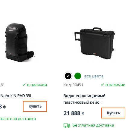
все цвета
181
в наличии
Код: 30451
в наличии
 Nanuk N-PVD 35L
Водонепроницаемый
пластиковый кейс ...
8
₴
Купить
21 888
₴
Купить
сплатная доставка
Бесплатная доставка