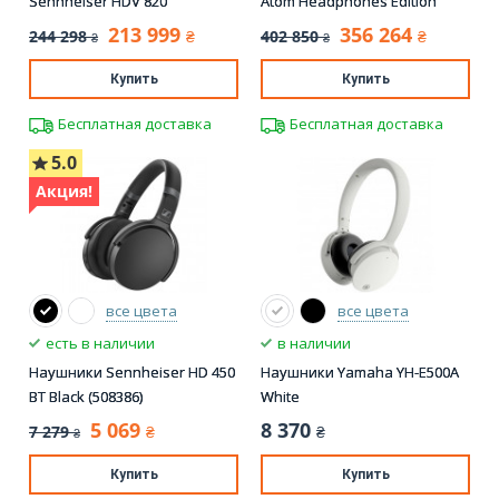
Sennheiser HDV 820
Atom Headphones Edition
213 999
356 264
244 298
402 850
₴
₴
₴
₴
Купить
Купить
Бесплатная доставка
Бесплатная доставка
5.0
Акция!
все цвета
все цвета
есть в наличии
в наличии
Наушники Sennheiser HD 450
Наушники Yamaha YH-E500A
BT Black (508386)
White
5 069
8 370
7 279
₴
₴
₴
Купить
Купить