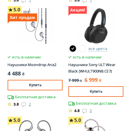
5.0
1
5.0
1
5.0
Акция!
Хит продаж
все цвета
есть в наличии
есть в наличии
Наушники Moondrop Aria2
Наушники Sony ULT Wear
Black (WHULT900NB.CE7)
4 488
₴
6 999
7 999
₴
₴
Купить
Купить
Бесплатная доставка
Бесплатная доставка
3.8
2
4.8
2
5.0
5.0