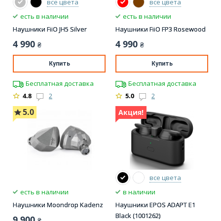
все цвета
все цвета
есть в наличии
есть в наличии
Наушники FiiO JH5 Silver
Наушники FiiO FP3 Rosewood
4 990
4 990
₴
₴
Купить
Купить
Бесплатная доставка
Бесплатная доставка
4.8
2
5.0
2
5.0
Акция!
все цвета
есть в наличии
в наличии
Наушники Moondrop Kadenz
Наушники EPOS ADAPT E1
Black (1001262)
9 900
₴