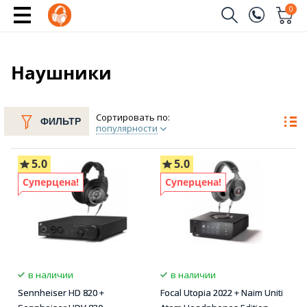
0
Заказать звонок
(096)
Имя
Наушники
(044)
Телефон
Сортировать по:
ФИЛЬТР
популярности
5.0
5.0
Отправить
Суперцена!
Суперцена!
в наличии
в наличии
Sennheiser HD 820 +
Focal Utopia 2022 + Naim Uniti