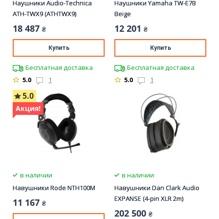
Наушники Audio-Technica
Наушники Yamaha TW-E7B
ATH-TWX9 (ATHTWX9)
Beige
18 487
12 201
₴
₴
Купить
Купить
Бесплатная доставка
Бесплатная доставка
5.0
1
5.0
1
5.0
Акция!
в наличии
в наличии
Навушники Rode NTH100M
Навушники Dan Clark Audio
EXPANSE (4-pin XLR 2m)
11 167
₴
202 500
₴