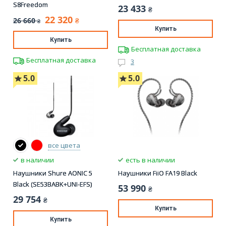
S8Freedom
23 433
₴
22 320
26 660
₴
₴
Купить
Купить
Бесплатная доставка
Бесплатная доставка
3
5.0
5.0
все цвета
в наличии
есть в наличии
Наушники Shure AONIC 5
Наушники FiiO FA19 Black
Black (SE53BABK+UNI-EFS)
53 990
₴
29 754
₴
Купить
Купить