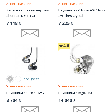
нет в наличии
нет в наличии
Запасной правый наушник
Наушники KZ Audio AS24 Non-
Shure SE425CLRIGHT
Switches Crystal
7 118
7 225
₴
₴
4.6
все цвета
нет в наличии
нет в наличии
Наушники Shure SE425VE
Наушники Simgot EK3
8 704
14 040
₴
₴