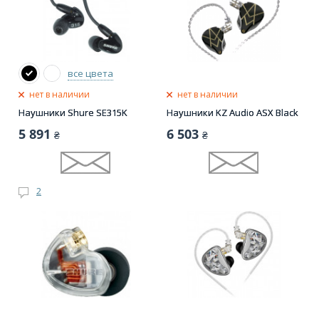
все цвета
нет в наличии
нет в наличии
Наушники Shure SE315K
Наушники KZ Audio ASX Black
5 891
6 503
₴
₴
2