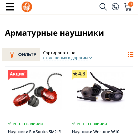
0
Заказать звонок
(096)
Имя
Арматурные наушники
(044)
Телефон
Сортировать по:
ФИЛЬТР
от дешевых к дорогим
4.3
Акция!
Отправить
есть в наличии
есть в наличии
Наушники EarSonics SM2 iFI
Наушники Westone W10