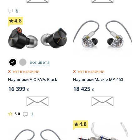
6
4.8
все цвета
нет в наличии
нет в наличии
Наушники FiiO FA7s Black
Наушники Mackie MP-460
16 399
18 425
₴
₴
5.0
1
4.8