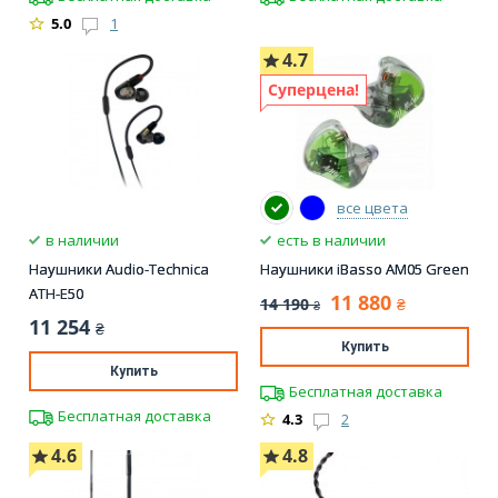
5.0
1
4.7
Суперцена!
все цвета
в наличии
есть в наличии
Наушники Audio-Technica
Наушники iBasso AM05 Green
ATH-E50
11 880
14 190
₴
₴
11 254
₴
Купить
Купить
Бесплатная доставка
Бесплатная доставка
4.3
2
4.6
4.8