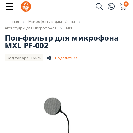
Купить
0
Заказать звонок
Главная
Микрофоны и диктофоны
(096)
Имя
Аксессуары для микрофонов
MXL
Поп-фильтр для микрофона
(044)
MXL PF-002
Телефон
Код товара: 16676
Поделиться
Отправить