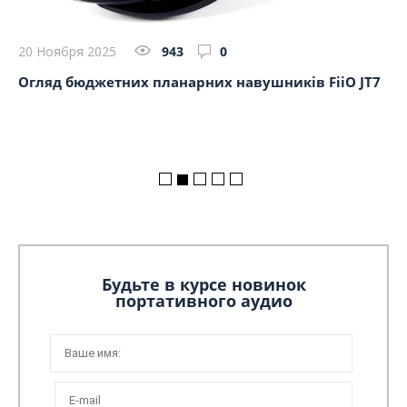
29
20 Ноября 2025
943
0
Ог
Огляд бюджетних планарних навушників FiiO JT7
Будьте в курсе новинок
портативного аудио