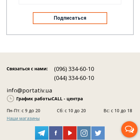
19 Июня 2026
207
0
5 
Огляд FiiO QX13 — вершина лінійки
Ог
ко
(096) 334-60-10
Связаться с нами
:
(044) 334-60-10
info@portativ.ua
График работы
CALL - центра
Пн-Пт: c 9 до 20
Сб: с 10 до 20
Вс: с 10 до 18
Наши магазины
Перезвоните мне