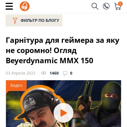
0
Заказать звонок
ФИЛЬТР ПО БЛОГУ
(096)
Имя
Гарнітура для геймера за яку
(044)
Телефон
не соромно! Огляд
Beyerdynamic MMX 150
03 Апреля 2023
1460
0
Отправить
Видео