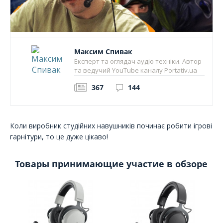
Максим Спивак
Експерт та оглядач аудіо техніки. Автор
та ведучий YouTube каналу Portativ.ua
367
144
Коли виробник студійних навушників починає робити ігрові
гарнітури, то це дуже цікаво!
Товары принимающие участие в обзоре