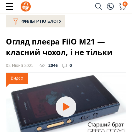
0
Заказать звонок
ФИЛЬТР ПО БЛОГУ
(096)
Имя
Огляд плеєра FiiO M21 —
(044)
Телефон
класний чохол, і не тільки
02 Июня 2025
2046
0
Отправить
Видео