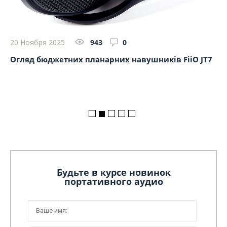
29
20 Ноября 2025
943
0
Ог
Огляд бюджетних планарних навушників FiiO JT7
Будьте в курсе новинок
портативного аудио