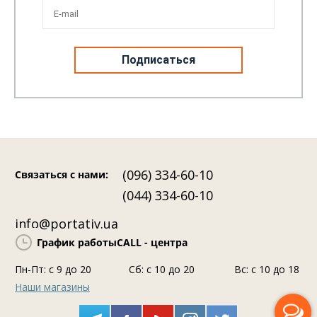
19 Июня 2026
205
0
5 
Огляд FiiO QX13 — вершина лінійки
Ог
ко
(096) 334-60-10
Связаться с нами
:
(044) 334-60-10
info@portativ.ua
График работы
CALL - центра
Пн-Пт: c 9 до 20
Сб: с 10 до 20
Вс: с 10 до 18
Наши магазины