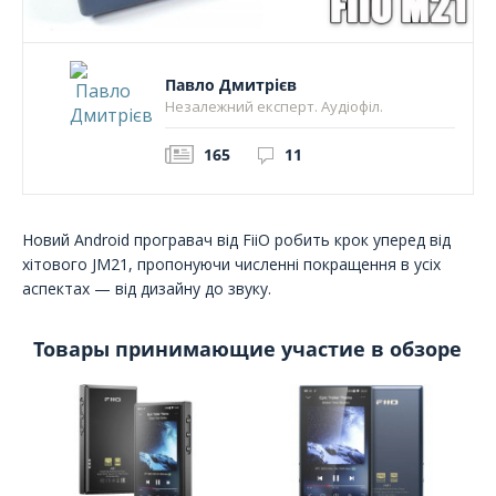
Павло Дмитрієв
Незалежний експерт. Аудіофіл.
165
11
Новий Android програвач від FiiO робить крок уперед від
хітового JM21, пропонуючи численні покращення в усіх
аспектах — від дизайну до звуку.
Товары принимающие участие в обзоре