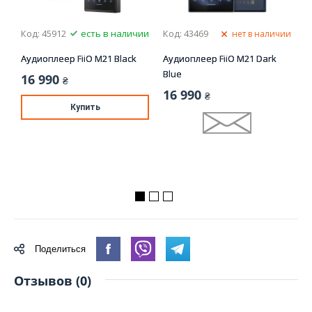
Код: 45912
есть в наличии
Код: 43469
К
ии
нет в наличии
Аудиоплеер FiiO M21 Black
Аудиоплеер FiiO M21 Dark
А
Blue
T
16 990
₴
16 990
1
₴
Купить
Поделиться
Отзывов (0)