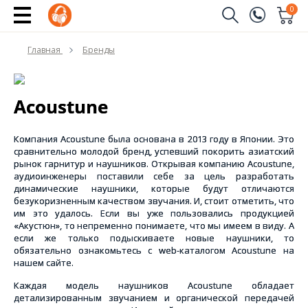
0
Заказать звонок
Главная
Бренды
(096)
Имя
(044)
Acoustune
Телефон
Компания Acoustune была основана в 2013 году в Японии. Это
сравнительно молодой бренд, успевший покорить азиатский
рынок гарнитур и наушников. Открывая компанию Acoustune,
аудиоинженеры поставили себе за цель разработать
Отправить
динамические наушники, которые будут отличаются
безукоризненным качеством звучания. И, стоит отметить, что
им это удалось. Если вы уже пользовались продукцией
«Акустюн», то непременно понимаете, что мы имеем в виду. А
если же только подыскиваете новые наушники, то
обязательно ознакомьтесь с web-каталогом Acoustune на
нашем сайте.
Каждая модель наушников Acoustune обладает
детализированным звучанием и органической передачей