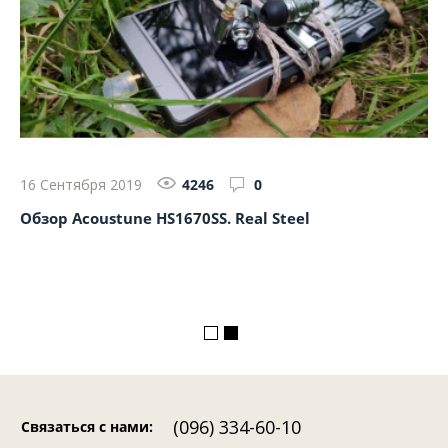
16 Сентября 2019
4246
0
6 
лад
Обзор Acoustune HS1670SS. Real Steel
Об
(096) 334-60-10
Связаться с нами
: