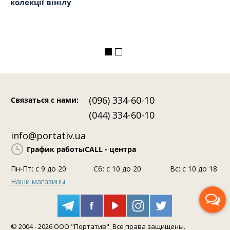
ода
колекції вінілу
бе
(096) 334-60-10
Связаться с нами
:
(044) 334-60-10
info@portativ.ua
График работы
CALL - центра
Пн-Пт: c 9 до 20
Сб: с 10 до 20
Вс: с 10 до 18
Наши магазины
Перезвоните мне
© 2004 - 2026 ООО "Портатив". Все права защищены.