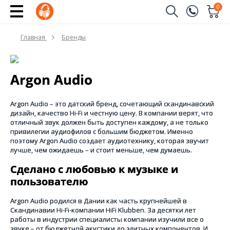
0
Заказать звонок
Главная
Бренды
(096)
Имя
(044)
Argon Audio
Телефон
Argon Audio – это датский бренд, сочетающий скандинавский
дизайн, качество Hi-Fi и честную цену. В компании верят, что
отличный звук должен быть доступен каждому, а не только
привилегии аудиофилов с большим бюджетом. Именно
Отправить
поэтому Argon Audio создает аудиотехнику, которая звучит
лучше, чем ожидаешь – и стоит меньше, чем думаешь.
Сделано с любовью к музыке и
пользователю
Argon Audio родился в Дании как часть крупнейшей в
Скандинавии Hi-Fi-компании HiFi Klubben. За десятки лет
работы в индустрии специалисты компании изучили все о
звуке – от бюджетной акустики до элитных компонентов. И