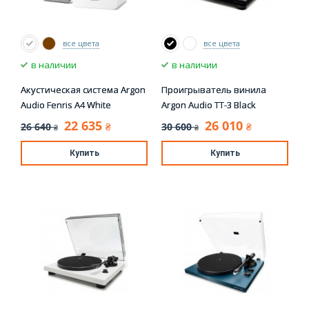
все цвета
все цвета
в наличии
в наличии
Акустическая система Argon
Проигрыватель винила
Audio Fenris A4 White
Argon Audio TT-3 Black
22 635
26 010
26 640
30 600
₴
₴
₴
₴
Купить
Купить