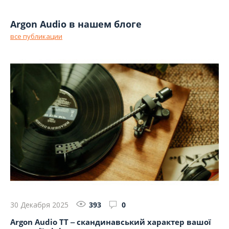
Argon Audio в нашем блоге
все публикации
30 Декабря 2025
393
0
9 
Argon Audio TT ‒ скандинавський характер вашої
Ar