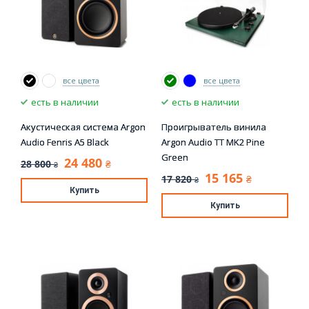
все цвета
все цвета
есть в наличии
есть в наличии
Акустическая система Argon
Проигрыватель винила
Audio Fenris A5 Black
Argon Audio TT MK2 Pine
Green
24 480
28 800
₴
₴
15 165
17 820
₴
₴
Купить
Купить