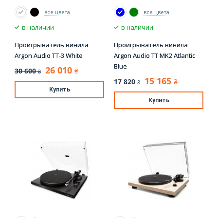
все цвета
все цвета
в наличии
в наличии
Проигрыватель винила
Проигрыватель винила
Argon Audio TT-3 White
Argon Audio TT MK2 Atlantic
Blue
26 010
30 600
₴
₴
15 165
17 820
₴
₴
Купить
Купить