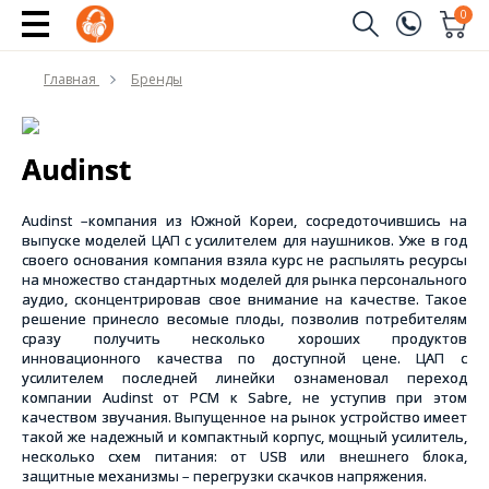
0
Заказать звонок
Главная
Бренды
(096)
Имя
(044)
Audinst
Телефон
Audinst –компания из Южной Кореи, сосредоточившись на
выпуске моделей ЦАП с усилителем для наушников. Уже в год
своего основания компания взяла курс не распылять ресурсы
на множество стандартных моделей для рынка персонального
Отправить
аудио, сконцентрировав свое внимание на качестве. Такое
решение принесло весомые плоды, позволив потребителям
сразу получить несколько хороших продуктов
инновационного качества по доступной цене. ЦАП с
усилителем последней линейки ознаменовал переход
компании Audinst от PCM к Sabre, не уступив при этом
качеством звучания. Выпущенное на рынок устройство имеет
такой же надежный и компактный корпус, мощный усилитель,
несколько схем питания: от USB или внешнего блока,
защитные механизмы – перегрузки скачков напряжения.