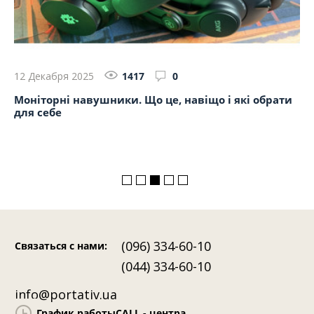
12 Декабря 2025
1417
0
9 
Моніторні навушники. Що це, навіщо і які обрати
Au
для себе
бе
(096) 334-60-10
Связаться с нами
:
(044) 334-60-10
info@portativ.ua
График работы
CALL - центра