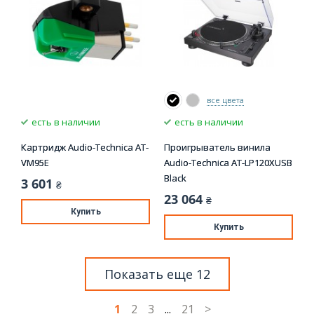
все цвета
есть в наличии
есть в наличии
Картридж Audio-Technica AT-
Проигрыватель винила
VM95E
Audio-Technica AT-LP120XUSB
Black
3 601
₴
23 064
₴
Купить
Купить
Показать еще 12
1
2
3
...
21
>