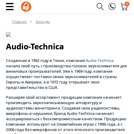
0
Заказать звонок
Главная
Бренды
(096)
Имя
(044)
Audio-Technica
Телефон
Созданная в 1962 году в Токио, компания
Audio-Technica
начала свой путь с производства головок звукоснимателя для
виниловых проигрывателей. Уже к 1969 году, компания
осуществляет поставки своих звукоснимателей в страны
Отправить
Европы и Америки, а в 1972 году открывает свое
представительство в США.
Расширяя свой ассортимент продукции компания начинает
производить звукозаписывающую аппаратуру и
аудиосистемы мониторинга. Создавая свои радиосистемы,
микрофоны и наушники, бренд Audio-Technica начинает
ассоциироваться с бескомпромиссным качеством. Продукцию
компании
используют на Олимпийских играх с 1996 года, а с
2006 года без микрофонов от этого японского производителя