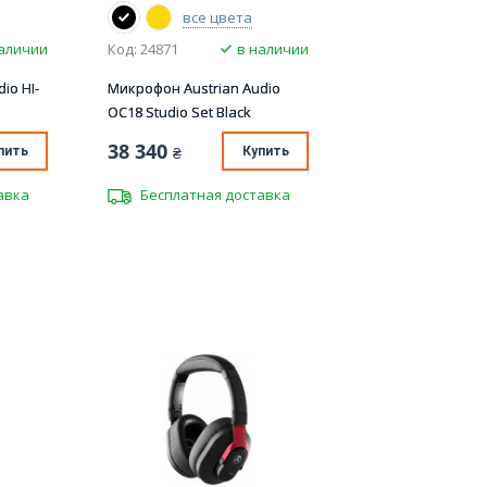
все цвета
наличии
Код: 24871
в наличии
io HI-
Микрофон Austrian Audio
OC18 Studio Set Black
38 340
пить
₴
Купить
авка
Бесплатная доставка