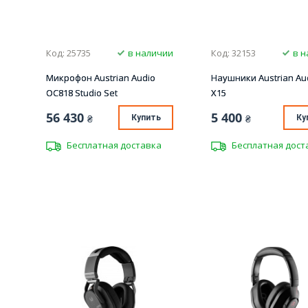
Код: 25735
в наличии
Код: 32153
в н
Микрофон Austrian Audio
Наушники Austrian Aud
OC818 Studio Set
X15
56 430
5 400
₴
Купить
₴
Ку
Бесплатная доставка
Бесплатная дост