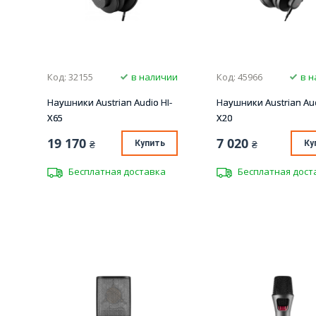
Код: 32155
в наличии
Код: 45966
в н
Наушники Austrian Audio HI-
Наушники Austrian Aud
X65
X20
19 170
7 020
₴
Купить
₴
Ку
Бесплатная доставка
Бесплатная дост