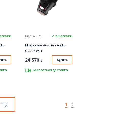
аличии
Код: 45971
в наличии
dio
Микрофон Austrian Audio
OC707 WL1
24 570
пить
₴
Купить
авка
Бесплатная доставка
 12
1
2