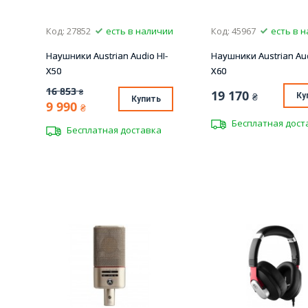
Код: 27852
есть в наличии
Код: 45967
есть в 
Наушники Austrian Audio HI-
Наушники Austrian Aud
X50
X60
16 853
₴
19 170
₴
Ку
Купить
9 990
₴
Бесплатная дост
Бесплатная доставка