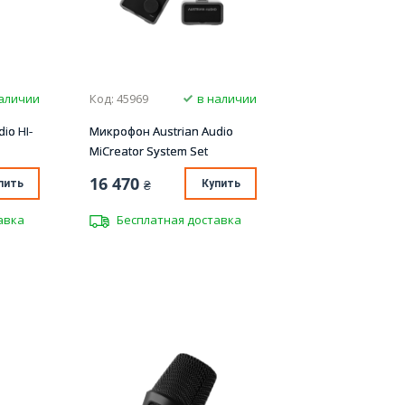
аличии
Код: 45969
в наличии
io HI-
Микрофон Austrian Audio
MiCreator System Set
16 470
пить
₴
Купить
авка
Бесплатная доставка