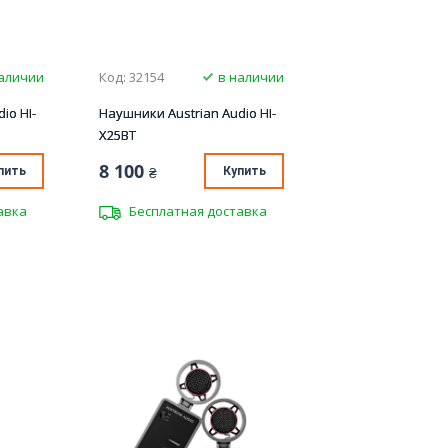
аличии
Код: 32154
в наличии
io HI-
Наушники Austrian Audio HI-
X25BT
8 100
пить
₴
Купить
авка
Бесплатная доставка