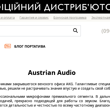
 и оплата
Гарантия и сервис
Бонусная программа
Экспертная
(09
БЛОГ ПОРТАТИВА
Austrian Audio
удниками закрывшегося венского офиса AKG. Талантливые специа
ью, решили не растрачивать знания впустую и создать свой соб
ессиональными микрофонами премиального сегмента. В дальн
одачей, прекрасно подходящей для работы со звуком. Благо
ются детальностью и честностью по всему частотному диапазон