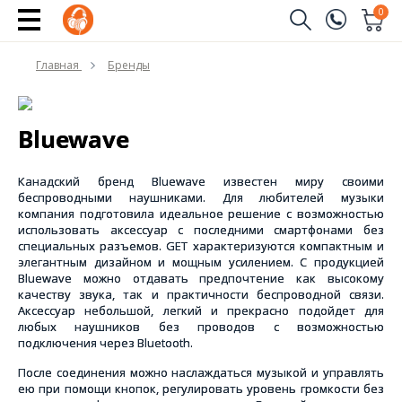
0
Заказать звонок
Главная
Бренды
(096)
Имя
(044)
Bluewave
Телефон
Канадский бренд Bluewave известен миру своими
беспроводными наушниками. Для любителей музыки
компания подготовила идеальное решение с возможностью
использовать аксессуар с последними смартфонами без
Отправить
специальных разъемов.
GET характеризуются компактным и
элегантным дизайном и мощным усилением. С продукцией
Bluewave можно отдавать предпочтение как высокому
качеству звука, так и практичности беспроводной связи.
Аксессуар небольшой, легкий и прекрасно подойдет для
любых наушников без проводов с возможностью
подключения через
Bluetooth.
После соединения можно наслаждаться музыкой и управлять
ею при помощи кнопок, регулировать уровень громкости без