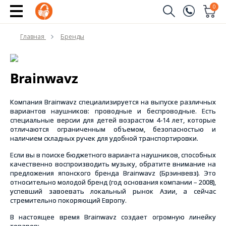
0
Заказать звонок
Главная
Бренды
(096)
Имя
(044)
Brainwavz
Телефон
Компания Brainwavz специализируется на выпуске различных
вариантов наушников: проводные и беспроводные. Есть
специальные версии для детей возрастом 4-14 лет, которые
отличаются ограниченным объемом, безопасностью и
Отправить
наличием складных ручек для удобной транспортировки.
Если вы в поиске бюджетного варианта наушников, способных
качественно воспроизводить музыку, обратите внимание на
предложения японского бренда Brainwavz (Брэинвевз). Это
относительно молодой бренд (год основания компании – 2008),
успевший завоевать локальный рынок Азии, а сейчас
стремительно покоряющий Европу.
В настоящее время Brainwavz создает огромную линейку