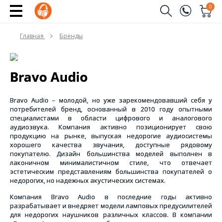
0
Заказать звонок
Главная
Бренды
(096)
Имя
(044)
Bravo Audio
Телефон
Bravo Audio – молодой, но уже зарекомендовавший себя у
потребителей бренд, основанный в 2010 году опытными
специалистами в области цифрового и аналогового
аудиозвука. Компания активно позиционирует свою
Отправить
продукцию на рынке, выпуская недорогие аудиосистемы
хорошего качества звучания, доступные рядовому
покупателю. Дизайн большинства моделей выполнен в
лаконичном минималистичном стиле, что отвечает
эстетическим представлениям большинства покупателей о
недорогих, но надежных акустических системах.
Компания Bravo Audio в последние годы активно
разрабатывает и внедряет модели ламповых предусилителей
для недорогих наушников различных классов. В компании