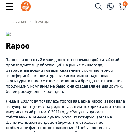
0
Заказать звонок
Главная
Бренды
(096)
Имя
(044)
Rapoo
Телефон
Rapoo – известный и уже достаточно немолодой китайский
производитель, работающий на рынке с 2002 года,
разрабатывающий товары, связанные с компьютерной
периферией, – клавиатуры, колонки, мыши, наушники,
Отправить
гарнитуры. В начале своего основания брендового названия
продукции у компании не было, она создавала ее для других,
более раскрученных брендов.
Лишь в 2007 году появилась торговая марка Rapoo, завоевала
популярность у себя на родине, а затем покорила азиатский и
американский рынки. С 2011 году «Рапу» выпускает
собственные ценные бумаги, хорошо котирующиеся на
Шэньчжэньской фондовой бирже, что отражает ее
стабильное финансовое положение. Чтобы завоевать