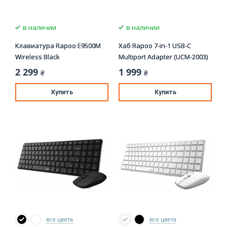
в наличии
в наличии
Клавиатура Rapoo E9500M
Хаб Rapoo 7-in-1 USB-C
Wireless Black
Multiport Adapter (UCM-2003)
2 299
1 999
₴
₴
Купить
Купить
все цвета
все цвета