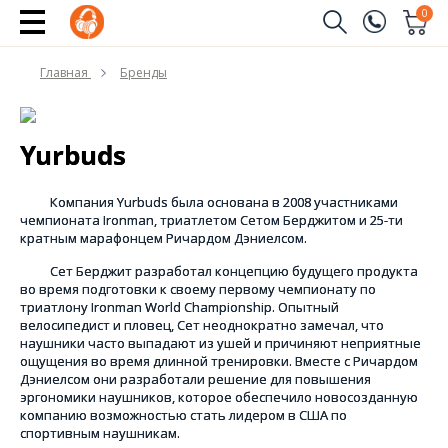
0
Заказать звонок
Главная
Бренды
(096)
Имя
(044)
Yurbuds
Телефон
Компания Yurbuds была основана в 2008 участниками
чемпионата Ironman, триатлетом Сетом Берджитом и 25-ти
кратным марафонцем Ричардом Дэниелсом.
Отправить
Сет Берджит разработал концепцию будущего продукта
во время подготовки к своему первому чемпионату по
триатлону Ironman World Championship. Опытный
велосипедист и пловец, Сет неоднократно замечал, что
наушники часто выпадают из ушей и причиняют неприятные
ощущения во время длинной тренировки. Вместе с Ричардом
Дэниелсом они разработали решение для повышения
эргономики наушников, которое обеспечило новосозданную
компанию возможностью стать лидером в США по
спортивным наушникам.