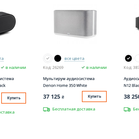
та
все цвета
в наличии
Код: 26269
в наличии
Код: 38
истема
Мультирум аудиосистема
Аудиос
ack
Denon Home 350 White
N12 Bla
37 125
38 25
₴
Купить
Купить
Бесплатная доставка
Бе
оставка