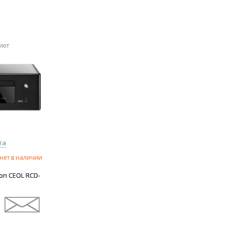
уют
та
нет в наличии
on CEOL RCD-