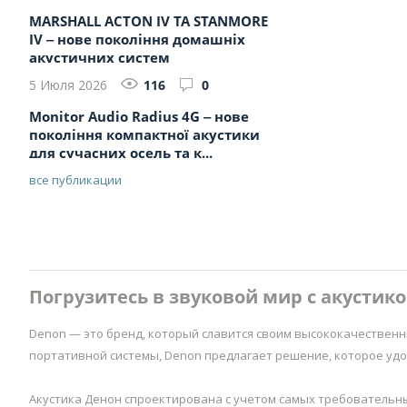
MARSHALL ACTON IV ТА STANMORE
IV ‒ нове покоління домашніх
акустичних систем
5 Июля 2026
116
0
Monitor Audio Radius 4G ‒ нове
покоління компактної акустики
для сучасних осель та к...
все публикации
Погрузитесь в звуковой мир с акустик
Denon — это бренд, который славится своим высококачественн
портативной системы, Denon предлагает решение, которое удо
Акустика Денон спроектирована с учетом самых требовательн