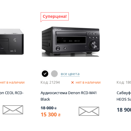
Суперцена!
все цвета
Код: 21294
Код: 18
нет в наличии
нет в наличии
on CEOL RCD-
Аудиосистема Denon RCD-M41
Сабвуф
Black
HEOS Su
18 000
₴
18 90
15 300
₴