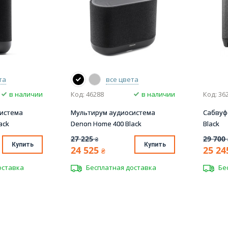
та
все цвета
в наличии
Код: 46288
в наличии
Код: 36
истема
Мультирум аудиосистема
Сабвуф
ack
Denon Home 400 Black
Black
27 225
29 700
₴
Купить
Купить
24 525
25 24
₴
оставка
Бесплатная доставка
Бе