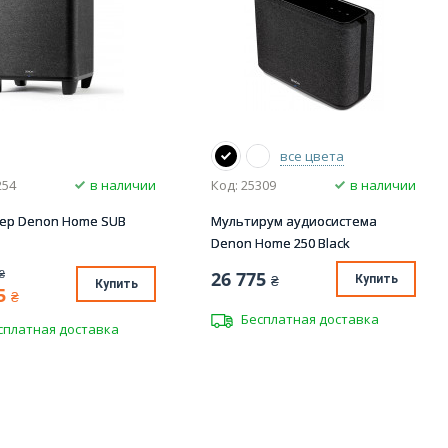
все цвета
254
в наличии
Код: 25309
в наличии
ер Denon Home SUB
Мультирум аудиосистема
Denon Home 250 Black
₴
26 775
₴
Купить
Купить
5
₴
Бесплатная доставка
сплатная доставка