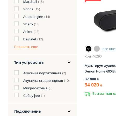
Marshall
(15)
Sonos
(15)
Audioengine
(14)
Sharp
(14)
Anker
(12)
Devialet
(12)
Показать еще
все цве
Код: 46290
Тип устройства
Мультирум аудиос
Denon Home 600 Bl
Акустика портативная
(2)
37 800
₴
Акустика стационарная
(10)
34 020
₴
Микросистема
(5)
Бесплатная д
Сабвуфер
(1)
Подключение