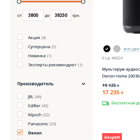
от
до
грн.
Акция
(4)
Суперцена
(5)
все цве
Новинка
(1)
Код: 46624
Эксперты рекомендуют
(1)
Мультирум аудиос
Denon Home 200 Bl
Производитель
19 125
₴
17 235
₴
JBL
(46)
Бесплатная д
Edifier
(43)
Klipsch
(22)
Panasonic
(20)
Denon
Акция!