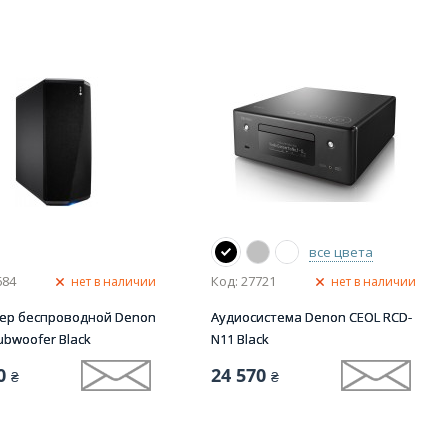
все цвета
684
Код: 27721
нет в наличии
нет в наличии
ер беспроводной Denon
Аудиосистема Denon CEOL RCD-
bwoofer Black
N11 Black
0
24 570
₴
₴