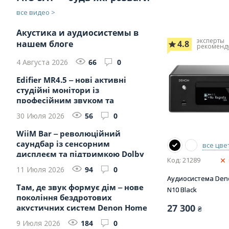
все видео >
Акустика и аудиосистемы в
эксперты
нашем блоге
4.8
рекоменд
4 Августа 2026
66
0
Edifier MR4.5 ‒ нові активні
студійні монітори із
професійним звуком та
бездротовими...
30 Июля 2026
56
0
WiiM Bar ‒ революційний
саундбар із сенсорним
все цве
дисплеєм та підтримкою Dolby
Код: 21289
Atmos
11 Июля 2026
94
0
Аудиосистема Den
Там, де звук формує дім ‒ нове
N10 Black
покоління бездротових
27 300
акустичних систем Denon Home
₴
20...
9 Июля 2026
184
0