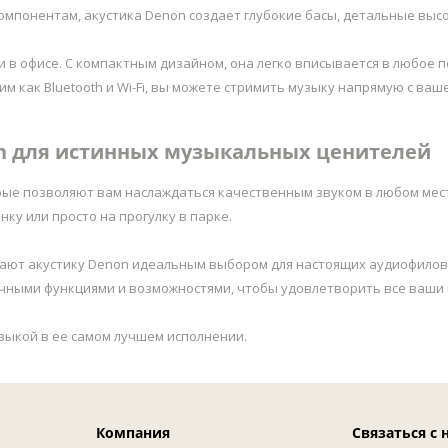
мпонентам, акустика Denon создает глубокие басы, детальные высо
 в офисе. С компактным дизайном, она легко вписывается в любое 
м как Bluetooth и Wi-Fi, вы можете стримить музыку напрямую с ва
on для истинных музыкальных ценителей
рые позволяют вам наслаждаться качественным звуком в любом мес
ку или просто на прогулку в парке.
лают акустику Denon идеальным выбором для настоящих аудиофилов
ичными функциями и возможностями, чтобы удовлетворить все ваши
узыкой в ее самом лучшем исполнении.
Компания
Связаться с 