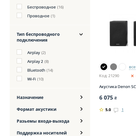
Беспроводное
(16)
Проводное
(1)
Тип беспроводного
подключения
Airplay
(2)
Airplay 2
(8)
все
Bluetooth
(14)
Код: 21290
Wi-Fi
(10)
Акустика Denon SC
6 075
Назначение
₴
Формат акустики
5.0
1
Разьемы входа-выхода
Поддержка носителей