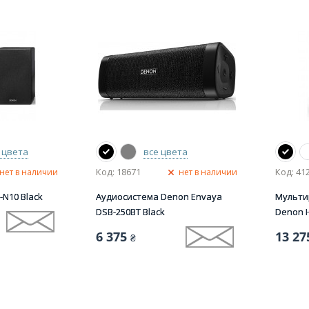
 цвета
все цвета
Код: 18671
Код: 41
нет в наличии
нет в наличии
-N10 Black
Аудиосистема Denon Envaya
Мульти
DSB-250BT Black
Denon H
6 375
13 27
₴