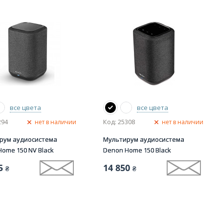
все цвета
все цвета
294
Код: 25308
нет в наличии
нет в наличии
рум аудиосистема
Мультирум аудиосистема
ome 150 NV Black
Denon Home 150 Black
5
14 850
₴
₴