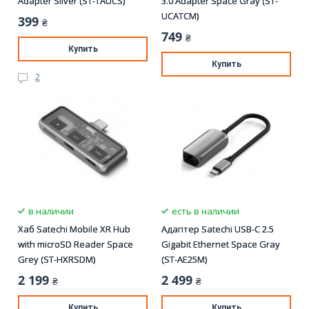
Adapter Silver (ST-TAUCS)
3.0 Adapter Space Gray (ST-
UCATCM)
399
₴
749
₴
Купить
Купить
2
в наличии
есть в наличии
Хаб Satechi Mobile XR Hub
Адаптер Satechi USB-C 2.5
with microSD Reader Space
Gigabit Ethernet Space Gray
Grey (ST-HXRSDM)
(ST-AE25M)
2 199
2 499
₴
₴
Купить
Купить