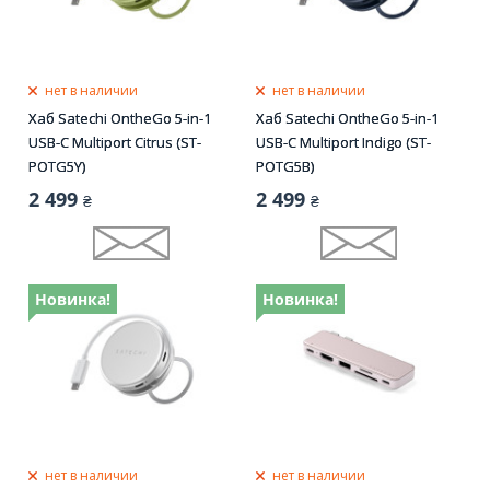
нет в наличии
нет в наличии
Хаб Satechi OntheGo 5-in-1
Хаб Satechi OntheGo 5-in-1
USB-C Multiport Citrus (ST-
USB-C Multiport Indigo (ST-
POTG5Y)
POTG5B)
2 499
2 499
₴
₴
Новинка!
Новинка!
нет в наличии
нет в наличии