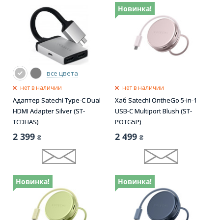
Новинка!
все цвета
нет в наличии
нет в наличии
Адаптер Satechi Type-C Dual
Хаб Satechi OntheGo 5-in-1
HDMI Adapter Silver (ST-
USB-C Multiport Blush (ST-
TCDHAS)
POTG5P)
2 399
2 499
₴
₴
Новинка!
Новинка!