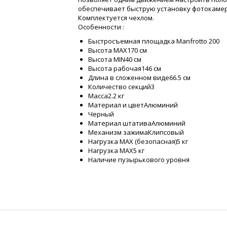
обеспечивает быструю установку фотокаме
Комплектуется чехлом.
Особенности :
Быстросъемная площадка Manfrotto 200
Высота MAX170 см
Высота MIN40 см
Высота рабочая146 см
Длина в сложенном виде66.5 см
Количество секций3
Масса2.2 кг
Материал и цветАлюминий
Черный
Материал штативаАлюминий
Механизм зажимаКлипсовый
Нагрузка MAX (безопасная)5 кг
Нагрузка MAX5 кг
Наличие пузырькового уровня