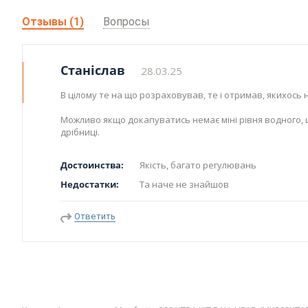
Отзывы (1)
Вопросы
Станіслав
28.03.25
В цілому те на що розраховував, те і отримав, якихось 
Можливо якщо докапуватись немає міні рівня водного, щ
дрібниці.
Достоинства:
Якість, багато регулювань
Недостатки:
Та наче не знайшов
Ответить