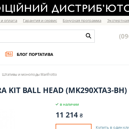
 и оплата
Гарантия и сервис
Бонусная программа
Экспертная
(09
БЛОГ ПОРТАТИВА
Штативы и моноподы Manfrotto
A KIT BALL HEAD (MK290XTA3-BH)
в наличии
11 214
₴
Купить в один кл