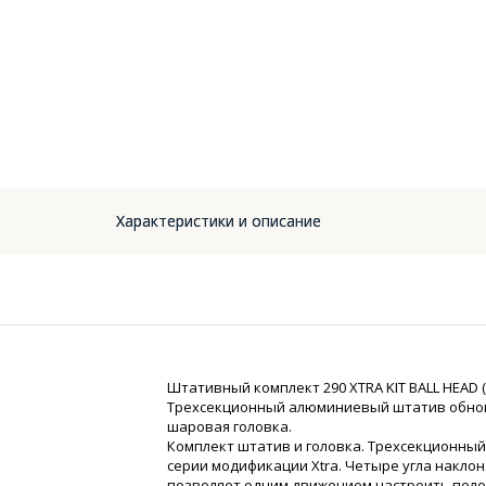
Характеристики и описание
Штативный комплект 290 XTRA KIT BALL HEAD 
Трехсекционный алюминиевый штатив обновл
шаровая головка.
Комплект штатив и головка. Трехсекционны
серии модификации Xtra. Четыре угла накло
позволяет одним движением настроить пол