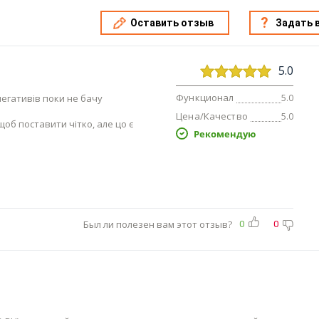
Оставить отзыв
Задать 
5.0
Функционал
негативів поки не бачу
5.0
Цена/Качество
5.0
об поставити чітко, але цо є
Рекомендую
Был ли полезен вам этот отзыв?
0
0