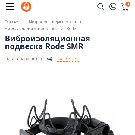
Сообщить о поступлении
0
Заказать звонок
Главная
Микрофоны и диктофоны
(096)
Имя
Аксессуары для микрофонов
Rode
Виброизоляционная
(044)
подвеска Rode SMR
Телефон
Код товара: 10190
Поделиться
Отправить