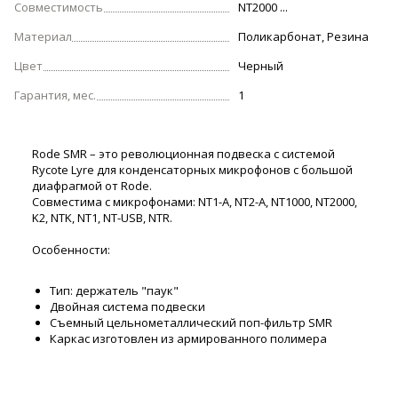
Совместимость
NT2000 ...
Материал
Поликарбонат, Резина
Цвет
Черный
Гарантия, мес.
1
Rode SMR – это революционная подвеска с системой
Rycote Lyre для конденсаторных микрофонов с большой
диафрагмой от Rode.
Совместима с микрофонами: NT1-A, NT2-A, NT1000, NT2000,
K2, NTK, NT1, NT-USB, NTR.
Особенности:
Тип: держатель "паук"
Двойная система подвески
Съемный цельнометаллический поп-фильтр SMR
Каркас изготовлен из армированного полимера