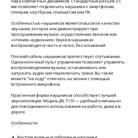
пара компактных динамиков. Стандартный разъем 3.5
мм позволяет подключать наушники к смартфонам,
плеерам, ноутбукам, планшетам или ПК.
Особенностью наушников является высокое качество
звучания, которое они демонстрируют при
прослушивании музыки, осуществлении звонков или
«чтении» аудиокниги. Звуки в наушниках
воспроизводятся чисто и четко, без искажений.
Плоский кабель наушников препятствует спутыванию.
Однокнопочный пульт управления позволяет управлять
воспроизведением музыки, останавливать или
запускать аудио или переключать треки. Вы также
можете "на ходу" отвечать на звонки с помощью
встроенного микрофона.
Практичная форма наушников способствует лучшей
звукоизоляции. Модель JBL T110 — удобный компаньон
для повседневного использования на работе, дома и в
дороге.
Особенности:
Внутриканальные гибридные наушники