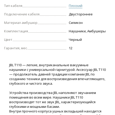
Тип кабеля
Плоский
Подключение кабеля
Двустороннее
Материал амбушюр
Силикон
Комплектация
Наушники, Амбушюры
Цвет
Черный
Гарантия, мес.
12
JBL T110 — легкие, внутриканальные вакуумные
наушники с универсальной гарнитурой. Аксессуар JBL T110
— продолжатель давней традиции компании JBL по
созданию техники для воспроизведения впечатляющего,
глубокого и чистого звука.
Устройства производства JBL наполняют звучанием
помещения во всем мире. Наушники JBL T110
воспроизводят тот же звук JBL, характеризующийся
глубокими и мощными басами.
Внутри прочного корпуса ушных вкладышей находится