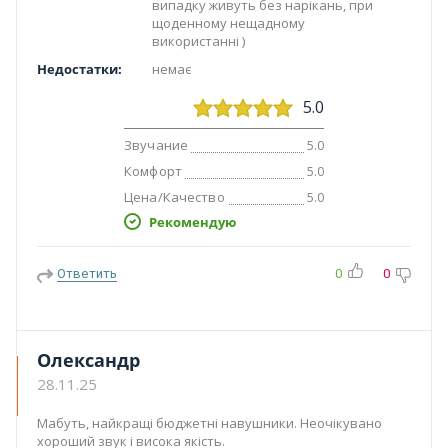
випадку живуть без нарікань, при
щоденному нещадному
використанні )
Недостатки:
немає
5.0
Звучание
5.0
Комфорт
5.0
Цена/Качество
5.0
Рекомендую
Ответить
0
0
Олександр
28.11.25
Мабуть, найкращі бюджетні навушники. Неочікувано
хороший звук і висока якість.