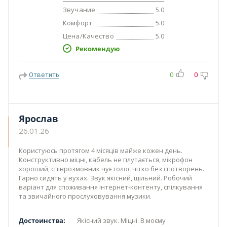
Звучание
5.0
Комфорт
5.0
Цена/Качество
5.0
Рекомендую
Ответить
0
0
Ярослав
26.01.26
Користуюсь протягом 4 місяців майже кожен день.
Конструктивно міцні, кабель не плутається, мікрофон
хороший, співрозмовник чує голос чітко без спотворень.
Гарно сидять у вухах. Звук якісний, щільний. Робочий
варіант для споживання інтернет-контенту, спілкування
та звичайного прослуховування музики.
Достоинства:
Якісний звук. Міцні. В моєму