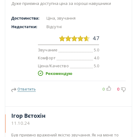
Дуже приємна доступна ціна за хороші навушники
Достоинства:
Ціна, звучання
Недостатки:
Відсутні
4.7
Звучание
5.0
Комфорт
4.0
Цена/Качество
5.0
Рекомендую
Ответить
0
0
Ігор Вєтохін
11.10.24
Був приємно вражений якістю звучання. Як на мене то