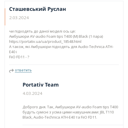
Сташевський Руслан
2.03.2024
чи підходять до даної моделі ось це:
Амбушюри AV-audio Foam tips T400 (M) Black (1 пара)
https://portativ.ua/ua/product_18548.html
А також, які Амбушюри підходять для Audio-Technica ATH-
E40 і
FiiO FD11 - ?
ответить
Portativ Team
4.03.2024
Доброго дня. Так, Амбушюри AV-audio Foam tips T400
будуть сумісні з усіма цими навушниками: JBL T110
Black, Audio-Technica ATH-E40 та FiiO FD11.