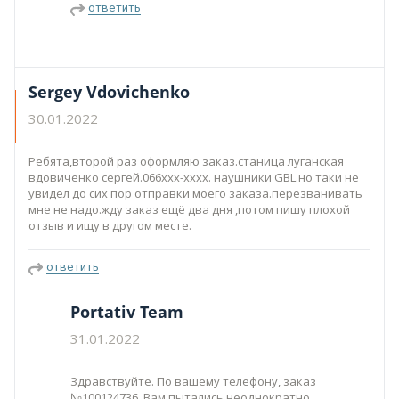
ответить
Sergey Vdovichenko
30.01.2022
Ребята,второй раз оформляю заказ.станица луганская
вдовиченко сергей.066ххх-хххх. наушники GBL.но таки не
увидел до сих пор отправки моего заказа.перезванивать
мне не надо.жду заказ ещё два дня ,потом пишу плохой
отзыв и ищу в другом месте.
ответить
Portativ Team
31.01.2022
Здравствуйте. По вашему телефону, заказ
№100124736. Вам пытались неоднократно