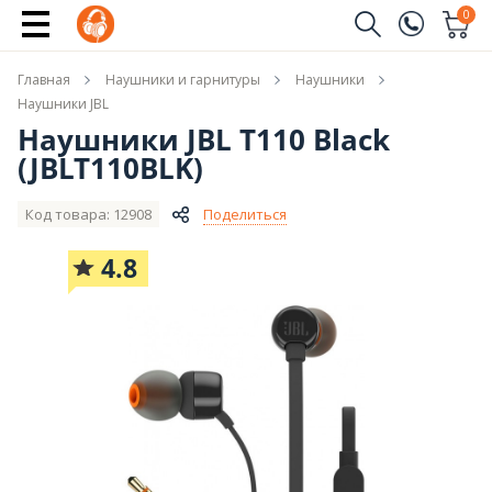
Сообщить о поступлении
0
Заказать звонок
Главная
Наушники и гарнитуры
Наушники
(096)
Имя
Наушники JBL
Наушники JBL T110 Black
(044)
(JBLT110BLK)
Телефон
Код товара: 12908
Поделиться
4.8
Отправить