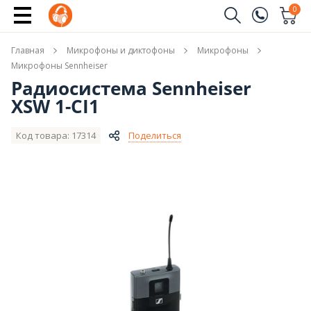
Купить
0
Заказать звонок
Главная
Микрофоны и диктофоны
Микрофоны
(096)
Имя
Микрофоны Sennheiser
Радиосистема Sennheiser
(044)
XSW 1-CI1
Телефон
Код товара: 17314
Поделиться
Отправить