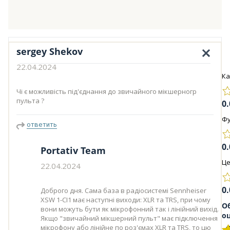
sergey Shekov
22.04.2024
Ка
Чі є можливість під'єднання до звичайного мікшерногр
пульта ?
0.
Фу
ответить
0.
Portativ Team
Це
22.04.2024
0.
Доброго дня. Сама база в радіосистемі Sennheiser
XSW 1-CI1 має наступні виходи: XLR та TRS, при чому
О
вони можуть бути як мікрофонний так і лінійний вихід.
о
Якщо "звичайний мікшерний пульт" має підключення
мікрофону або лінійне по роз'ємах XLR та TRS, то цю