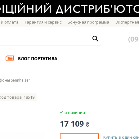
 и оплата
Гарантия и сервис
Бонусная программа
Экспертная
(09
БЛОГ ПОРТАТИВА
оны Sennheiser
Код товара: 18519
в наличии
17 109
₴
Купить в один кл