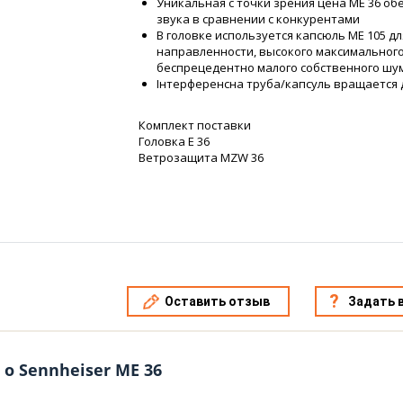
Уникальная с точки зрения цена ME 36 о
звука в сравнении с конкурентами
В головке используется капсюль ME 105 
направленности, высокого максимального
беспрецедентно малого собственного шума
Інтерференсна труба/капсуль вращается
Комплект поставки
Головка Е 36
Ветрозащита MZW 36
Оставить отзыв
Задать 
о Sennheiser ME 36