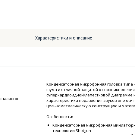
Характеристики и описание
Конденсаторная микрофонная головка типа 
шума и отличной защитой от возникновения 
суперкардиоидной/лепестковой диаграмме
урналистов
характеристики подавления звуков вне оси 
цельнометаллическую конструкцию и матово
Особенности:
Конденсаторная микрофонная миниатюрна
технологии Shotgun