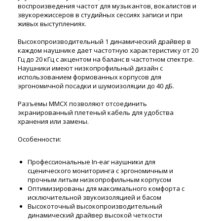
воспроизведения частот для музыкантов, вокалистов и
звукорежиссеров в студийных сессиях записи и при
живых выступлениях.
Высокопроизводительный 1 динамический драйвер в
каждом наушнике дает частотную характеристику от 20
Гц до 20 кГц с акцентом на баланс в частотном спектре.
Наушники имеют низкопрофильный дизайн с
использованием формованных корпусов для
эргономичной посадки и шумоизоляции до 40 дБ.
Разъемы MMCX позволяют отсоединить
экранированный плетеный кабель для удобства
хранения или замены.
Особенности:
Профессиональные In-ear наушники для
сценического мониторинга с эргономичным и
прочным литым низкопрофильным корпусом
Оптимизированы для максимального комфорта с
исключительной звукоизоляцией и басом
Высокоточный высокопроизводительный
динамический драйвер высокой четкости