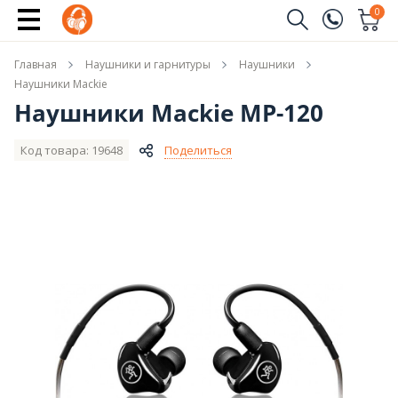
Купить
0
Заказать звонок
Главная
Наушники и гарнитуры
Наушники
(096)
Имя
Наушники Mackie
Наушники Mackie MP-120
(044)
Телефон
Код товара: 19648
Поделиться
Отправить