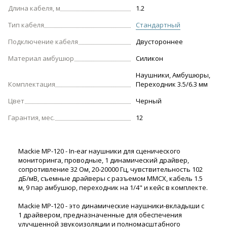
Длина кабеля, м
1.2
Тип кабеля
Стандартный
Подключение кабеля
Двустороннее
Материал амбушюр
Силикон
Наушники, Амбушюры,
Комплектация
Переходник 3.5/6.3 мм
Цвет
Черный
Гарантия, мес.
12
Mackie MP-120 - In-ear наушники для сценического
мониторинга, проводные, 1 динамический драйвер,
сопротивление 32 Ом, 20-20000 Гц, чувствительность 102
дБ/мВ, съемные драйверы с разъемом MMCX, кабель 1.5
м, 9 пар амбушюр, переходник на 1/4" и кейс в комплекте.
Mackie MP-120 - это динамические наушники-вкладыши с
1 драйвером, предназначенные для обеспечения
улучшенной звукоизоляции и полномасштабного