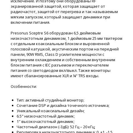
исключение. И поэтому они оборудованы RF
экранированной защитой, которая защищает от
радиочастот, защитой от перегрева и так называемым
мягким запуском, который защищает динамики при
включении питания.
Presonus Sceptre S6 оборудован 6,5 дюймовым
низкочастотным динамиком, 1 дюймовым 25 мм твитером
с отдельным коаксиальным блоком и выровненной
голосовой катушкой, акустическим портом на передней
панели, 90W RMS, Class D усилителем мощности с
внутренним охлаждением и собственным внутренним
блоком питания с IEC разъемом и переключателем
питания со светодиодом вкл/выкл. Также мониторы
имеют сбалансированные XLR и ¼” TRS входы.
Особенности:
Тип: активный студийный монитор;
Сочетание DSP и дизайна точечного источника;
Уникальный коаксиальный дизайн;
6.5" низкочастотный динамик;
1" высокочастотный динамик;
Частотный диапазон (-3дБ): 52 Гц – 20 кГц;
Регулировка низкочастотного динамика: 0, +1, -1,5,