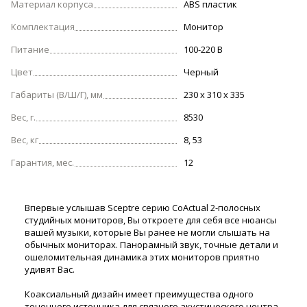
Материал корпуса
ABS пластик
Комплектация
Монитор
Питание
100-220 В
Цвет
Черный
Габариты (В/Ш/Г), мм
230 х 310 х 335
Вес, г.
8530
Вес, кг
8, 53
Гарантия, мес.
12
Впервые услышав Sceptre серию CoActual 2-полосных
студийных мониторов, Вы откроете для себя все нюансы
вашей музыки, которые Вы ранее не могли слышать на
обычных мониторах. Панорамный звук, точные детали и
ошеломительная динамика этих мониторов приятно
удивят Вас.
Коаксиальный дизайн имеет преимущества одного
точечного источника для связного акустического центра