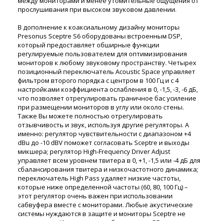
между мониторами и менее утомительные ощущения от
прослушивания при высоком звуковом давлении.
В дополнение к коаксиальному дизайну мониторы
Presonus Sceptre S6 оборудованы встроенным DSP,
который предоставляет обширные функции
регулируемые пользователем для оптимизирования
мониторов к любому звуковому пространству. Четырех
позиционный переключатель Acoustic Space управляет
фильтром второго порядка с центром в 100 Гц и с 4
настройками коэффициента ослабления в 0, -1,5, -3, -6 дБ,
что позволяет отрегулировать граничное бас усиление
при размещении мониторов в углу или около стены.
Также Вы можете полностью отрегулировать
отзывчивость и звук, используя другие регуляторы. А
именно: регулятор чувствительности с диапазоном +4
dBu до -10 dBV поможет согласовать Sceptre и выходы
микшера; регулятор High-Frequency Driver Adjust
управляет всем уровнем твитера в 0, +1, -1,5 или -4 дБ для
сбалансирования твитера и низкочастотного динамика;
переключатель High Pass удаляет низкие частоты,
которые ниже определенной частоты (60, 80, 100 Гц) –
этот регулятор очень важен при использовании
сабвуфера вместе с мониторами. Любые акустические
системы нуждаются в защите и мониторы Sceptre не