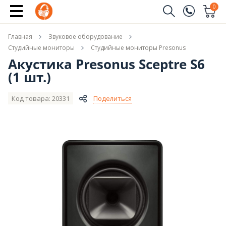
Сообщить о поступлении
0
Заказать звонок
Главная
Звуковое оборудование
(096)
Имя
Студийные мониторы
Студийные мониторы Presonus
Акустика Presonus Sceptre S6
(044)
(1 шт.)
Телефон
Код товара: 20331
Поделиться
Отправить