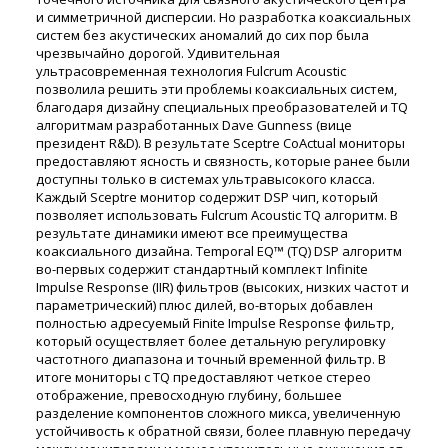
и симметричной дисперсии. Но разработка коаксиальных
систем без акустических аномалий до сих пор была
чрезвычайно дорогой. Удивительная
ультрасовременная технология Fulcrum Acoustic
позволила решить эти проблемы коаксиальных систем,
благодаря дизайну специальных преобразователей и TQ
алгоритмам разработанных Dave Gunness (вице
президент R&D). В результате Sceptre CoActual мониторы
предоставляют ясность и связность, которые ранее были
доступны только в системах ультравысокого класса.
Каждый Sceptre монитор содержит DSP чип, который
позволяет использовать Fulcrum Acoustic TQ алгоритм. В
результате динамики имеют все преимущества
коаксиального дизайна. Temporal EQ™ (TQ) DSP алгоритм
во-первых содержит стандартный комплект Infinite
Impulse Response (IIR) фильтров (высоких, низких частот и
параметрический) плюс дилей, во-вторых добавлен
полностью адресуемый Finite Impulse Response фильтр,
который осуществляет более детальную регулировку
частотного диапазона и точный временной фильтр. В
итоге мониторы с TQ предоставляют четкое стерео
отображение, превосходную глубину, большее
разделение компонентов сложного микса, увеличенную
устойчивость к обратной связи, более плавную передачу