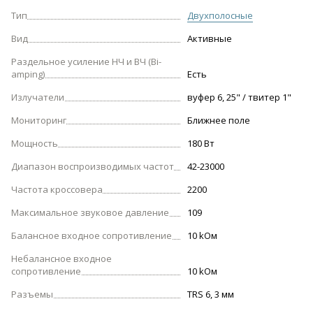
Тип
Двухполосные
Вид
Активные
Раздельное усиление НЧ и ВЧ (Bi-
amping)
Есть
Излучатели
вуфер 6, 25" / твитер 1"
Мониторинг
Ближнее поле
Мощность
180 Вт
Диапазон воспроизводимых частот
42-23000
Частота кроссовера
2200
Максимальное звуковое давление
109
Балансное входное сопротивление
10 kOм
Небалансное входное
сопротивление
10 kОм
Разъемы
TRS 6, 3 мм