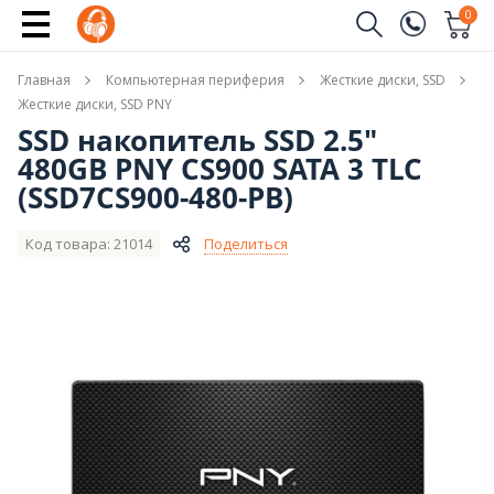
Сообщить о поступлении
0
Заказать звонок
Главная
Компьютерная периферия
Жесткие диски, SSD
(096)
Имя
Жесткие диски, SSD PNY
SSD накопитель SSD 2.5"
(044)
480GB PNY CS900 SATA 3 TLC
Телефон
(SSD7CS900-480-PB)
Код товара: 21014
Поделиться
Отправить