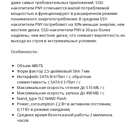
даже самых требовательных приложений.
SSD-
накопители PNY отличаются малой потребляемой
мощностью и функционируют в расширенном режиме
пониженного энергопотребления.
В среднем SSY-
накопители PNY потребляют на 30% меньше энергии, чем
жесткие диски.
SSD-накопители PNY в 30 раз более
надежны, чем жесткие диски, что снижает вероятность их
выхода из строя в экстремальных условиях.
Особенности :
Объем 480 ГБ
Форм фактор 2,5-дюймовый Slim 7 мм
Интерфейс SATA III 6 Гбит / с; обратная
совместимость с SATA II 3 Гбит / с
Максимальная скорость чтения До 515 МБ / с
Максимальная скорость записи До 490 МБ / с
Nand_type TLC NAND Flash
Power_consumption 2,2 Вт в активном состоянии,
0,17 Вт в режиме ожидания;
Среднее время безотказной работы 2 миллиона
часов