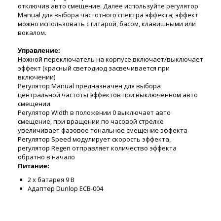
отключив авто смещение. Далее используйте регулятор
Manual для выбора частотного спектра эффекта; эффект
можно использовать с гитарой, басом, клавишными или
вокалом.
Управление:
Ножной переключатель на корпусе включает/выключает
эффект (красный светодиод засвечивается при
включении)
Регулятор Manual предназначен для выбора
центральной частоты эффектов при выключенном авто
смещении
Регулятор Width в положении 0 выключает авто
смещение, при вращении по часовой стрелке
увеличивает фазовое тональное смещение эффекта
Регулятор Speed модулирует скорость эффекта,
регулятор Regen отправляет количество эффекта
обратно в начало
Питание:
2 х батарея 9 В
Адаптер Dunlop ECB-004