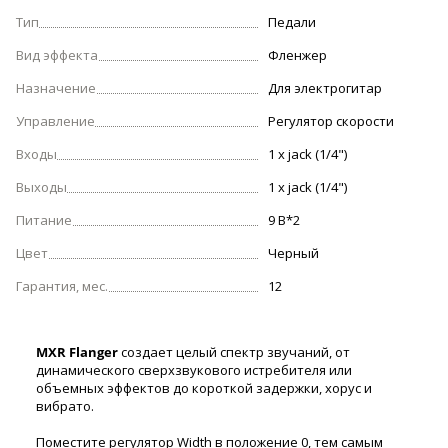
Тип
Педали
Вид эффекта
Фленжер
Назначение
Для электрогитар
Управление
Регулятор скорости
Входы
1 х jack (1/4")
Выходы
1 х jack (1/4")
Питание
9 В*2
Цвет
Черный
Гарантия, мес.
12
MXR Flanger
создает целый спектр звучаний, от
динамического сверхзвукового истребителя или
объемных эффектов до короткой задержки, хорус и
вибрато.
Поместите регулятор Width в положение 0, тем самым