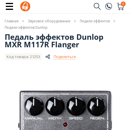
Сообщить о поступлении
0
Заказать звонок
Главная
Звуковое оборудование
Педали эффектов
(096)
Имя
Педали эффектов Dunlop
Педаль эффектов Dunlop
(044)
MXR M117R Flanger
Телефон
Код товара: 21253
Поделиться
Отправить