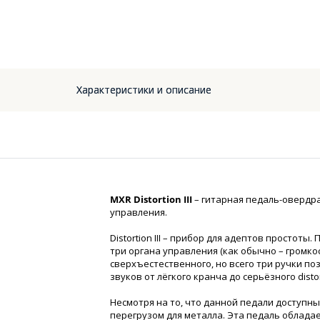
Характеристики и описание
MXR Distortion III
– гитарная педаль-овердр
управления.
Distortion III – прибор для адептов простоты.
три органа управления (как обычно – громкос
сверхъестественного, но всего три ручки п
звуков от лёгкого кранча до серьёзного distor
Несмотря на то, что данной педали доступны х
перегрузом для металла. Эта педаль облада