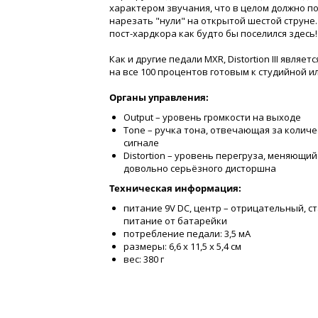
характером звучания, что в целом должно п
нарезать "нули" на открытой шестой струне.
пост-хардкора как будто бы поселился здесь!
Как и другие педали MXR, Distortion III явл
на все 100 процентов готовым к студийной и
Органы управления:
Output – уровень громкости на выходе
Tone – ручка тона, отвечающая за колич
сигнале
Distortion – уровень перегруза, меняющий
довольно серьёзного дисторшна
Техническая информация:
питание 9V DC, центр – отрицательный, с
питание от батарейки
потребление педали: 3,5 мА
размеры: 6,6 х 11,5 х 5,4 см
вес: 380 г