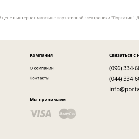
шей цене в интернет-магазине портативной электроники "Портатив". Д
Компания
Связаться с 
(096) 334-6
О компании
(044) 334-6
Контакты
info@porta
Мы принимаем