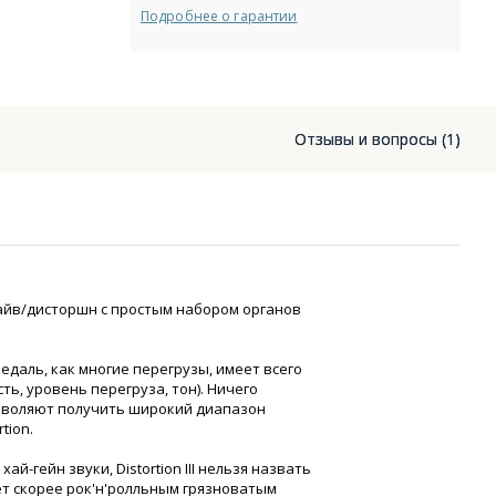
Подробнее о гарантии
Отзывы и вопросы (1)
айв/дисторшн с простым набором органов
 Педаль, как многие перегрузы, имеет всего
ть, уровень перегруза, тон). Ничего
озволяют получить широкий диапазон
tion.
ай-гейн звуки, Distortion III нельзя назвать
ет скорее рок'н'ролльным грязноватым