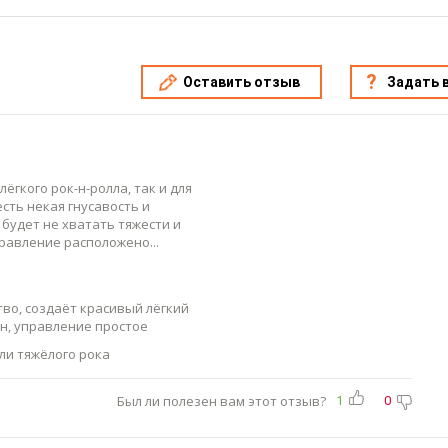
Оставить отзыв
Задать 
ёгкого рок-н-ролла, так и для
есть некая гнусавость и
 будет не хватать тяжести и
правление расположено
во, создаёт красивый лёгкий
н, управление простое
ли тяжёлого рока
Был ли полезен вам этот отзыв?
1
0