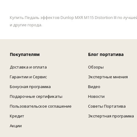
Купить Педаль эффектов Dunlop MXR M115 Distortion III по луч
и другие города.
Покупателям
Блог портатива
Доставка и оплата
Обзоры
Гарантии и Сервис
Экспертные мнения
Бонусная программа
Видео
Подарочные сертификаты
Новости
Пользовательское соглашение
Советы Портатива
Кредит
Экспертная программа
Акции