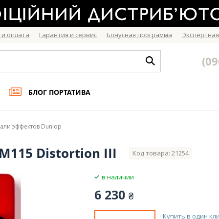
 и оплата
Гарантия и сервис
Бонусная программа
Экспертная
(09
БЛОГ ПОРТАТИВА
али эффектов Dunlop
15 Distortion III
Код товара: 21254
в наличии
6 230
₴
Купить в один кл