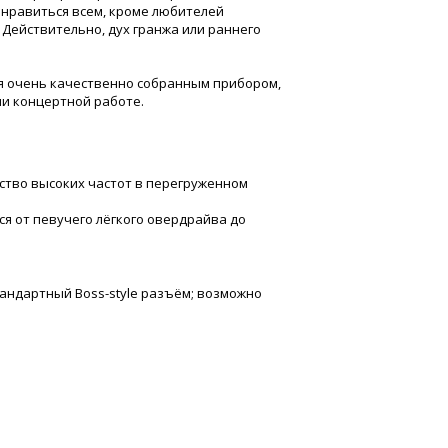
онравиться всем, кроме любителей
 Действительно, дух гранжа или раннего
яется очень качественно собранным прибором,
ли концертной работе.
ество высоких частот в перегруженном
ся от певучего лёгкого овердрайва до
тандартный Boss-style разъём; возможно