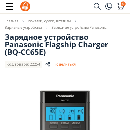
Сообщить о поступлении
0
Заказать звонок
Главная
Рюкзаки, сумки, штативы
(096)
Имя
Зарядные устройства
Зарядные устройства Panasonic
Зарядное устройство
(044)
Panasonic Flagship Charger
Телефон
(BQ-CC65E)
Код товара: 22254
Поделиться
Отправить