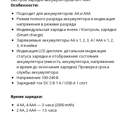
Особенности:
Подходит для аккумуляторов: АА и ААА
Режим полного разряда аккумулятора и индикация
напряжения в режиме разряда
Индивидуальная зарядка ячеек / Контроль зарядки
(Smart charge)
Заряжаемые аккумуляторы AA x 1, 2, 3, 4 / AAA x 1, 2,
3, 4 ячейки
Индикация LCD дисплея- детальная индикация
статуса зарядки и отображение состояния
аккумулятора (емкость аккумулятора, напряжение
и время до окончания зарядки). Проверка срока
службы аккумулятора
Напряжение 100-240 В
Заряднвй ток DC 5 В 1 А / USB-A 1 слот
Время зарядки:
4 AA, 4 AAA — 3 часа (2000 mAh)
2 АА, 2 ААА — 1.5 часа