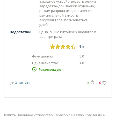
зарядное устройство, есть режим
заряда каждой ячейки отдельно,
режим разряда для достижения
максимальной ёмкость
аккумулятора, пользоваться
удобно
Недостатки:
Цена- выше китайских аналогов в
два- три раза
4.5
Функционал
5.0
Цена/Качество
4.0
Рекомендую
Ответить
0
0
Купить Зарядное устройство Panasonic Flagship Charger (BQ-