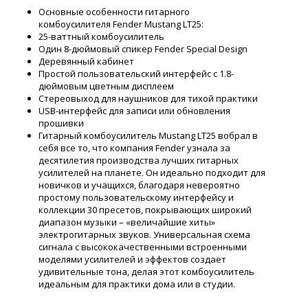
Основные особенности гитарного
комбоусилителя Fender Mustang LT25:
25-ваттный комбоусилитель
Один 8-дюймовый спикер Fender Special Design
Деревянный кабинет
Простой пользовательский интерфейс с 1.8-
дюймовым цветным дисплеем
Стереовыход для наушников для тихой практики
USB-интерфейс для записи или обновления
прошивки
Гитарный комбоусилитель Mustang LT25 вобрал в
себя все то, что компания Fender узнала за
десятилетия производства лучших гитарных
усилителей на планете. Он идеально подходит для
новичков и учащихся, благодаря невероятно
простому пользовательскому интерфейсу и
коллекции 30 пресетов, покрывающих широкий
диапазон музыки – «величайшие хиты»
электрогитарных звуков. Универсальная схема
сигнала с высококачественными встроенными
моделями усилителей и эффектов создает
удивительные тона, делая этот комбоусилитель
идеальным для практики дома или в студии.