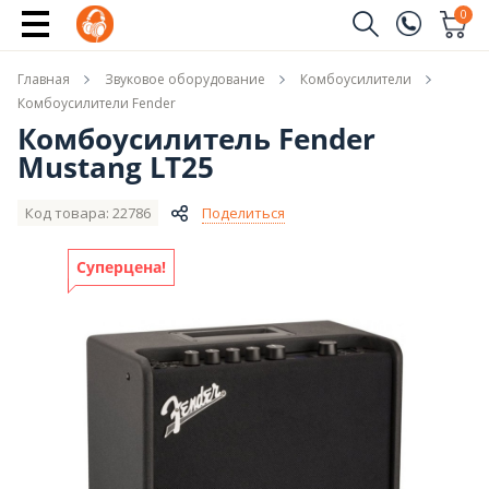
Купить
0
Заказать звонок
Главная
Звуковое оборудование
Комбоусилители
(096)
Имя
Комбоусилители Fender
Комбоусилитель Fender
(044)
Mustang LT25
Телефон
Код товара: 22786
Поделиться
Суперцена!
Отправить